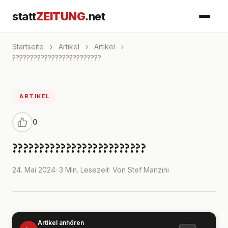
statt
ZEITUNG
.net
Startseite
›
Artikel
›
Artikel
›
?????????????????????????
ARTIKEL
0
?????????????????????????
24. Mai 2024
· 3 Min. Lesezeit
· Von Stef Manzini
Artikel anhören