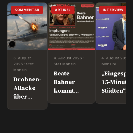
KOMMENTAR
ARTIKEL
INTERVIEW
6. August
4. August 2026 ·
4. August 2026 ·
2026 · Stef
Stef Manzini
Manzini
Manzini
Beate
„Eingesper
Drohnen-
Bahner
15-Minute
Attacke
kommt
Städten“. 
über
nach
Europapoli
Leipzig.
Überlingen!
Marc Jong
Wer war
(ESN).
´s
wirklich?