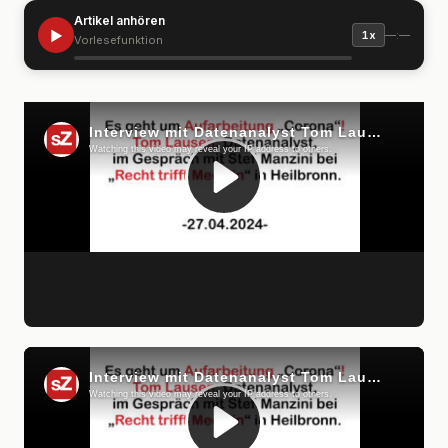
Artikel anhören
▶
—:—
1x
Vorlesefunktion