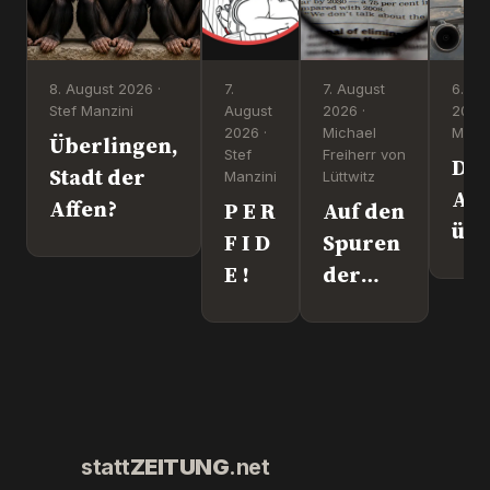
8. August 2026 ·
7.
7. August
6. Au
Stef Manzini
August
2026 ·
2026 
2026 ·
Michael
Manzi
Überlingen,
Stef
Freiherr von
Dr
Stadt der
Manzini
Lüttwitz
Att
Affen?
P E R
Auf den
üb
F I D
Spuren
Lei
E !
der
We
"Krebs-
´s
Mafia."
wir
Pfizer
und Co.
statt
ZEITUNG
.net