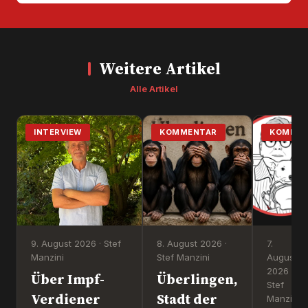
Weitere Artikel
Alle Artikel
INTERVIEW
KOMMENTAR
KOMMEN
9. August 2026 · Stef
8. August 2026 ·
7.
Manzini
Stef Manzini
August
2026 ·
Über Impf-
Überlingen,
Stef
Verdiener
Stadt der
Manzini