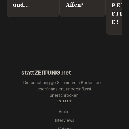
und
Affen?
P E R
Kriegstreiber.
F I D
„Ronny“
E !
Weikl im
Interview.
statt
ZEITUNG
.net
Die unabhängige Stimme vom Bodensee —
leserfinanziert, unbeeinflusst,
unerschrocken.
INHALT
Artikel
Interviews
Videos