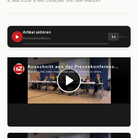
8. Mai 2024
· 8 Min. Lesezeit
· Von Stef Manzini
Artikel anhören
▶
—:—
1x
Vorlesefunktion