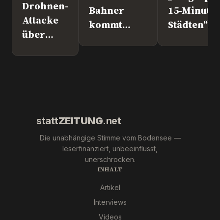
Drohnen-
Bahner
15-Minute
Attacke
kommt
Städten“. 
über
nach
Europapoli
Leipzig.
Überlingen!
Marc Jong
Wer war
(ESN).
´s
wirklich?
statt
ZEITUNG
.net
Die unabhängige Stimme vom Bodensee —
leserfinanziert, unbeeinflusst,
unerschrocken.
INHALT
Artikel
Interviews
Videos