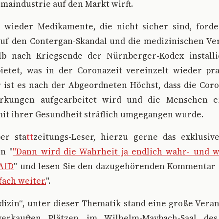
maindustrie auf den Markt wirft.
 wieder Medikamente, die nicht sicher sind, ford
auf den Contergan-Skandal und die medizinischen Ve
lb nach Kriegsende der Nürnberger-Kodex install
ietet, was in der Coronazeit vereinzelt wieder pra
 ist es nach der Abgeordneten Höchst, dass die Cor
rkungen aufgearbeitet wird und die Menschen e
mit ihrer Gesundheit sträflich umgegangen wurde.
ber sta
tt
zeitungs-Leser, hierzu gerne das exklusiv
n "
"Dann wird die Wahrheit ja endlich wahr- und 
 AfD
" und lesen Sie den dazugehörenden Kommentar 
ach weiter.
".
edizin“, unter dieser Thematik stand eine große Vera
erkauften Plätzen im Wilhelm-Maybach-Saal de