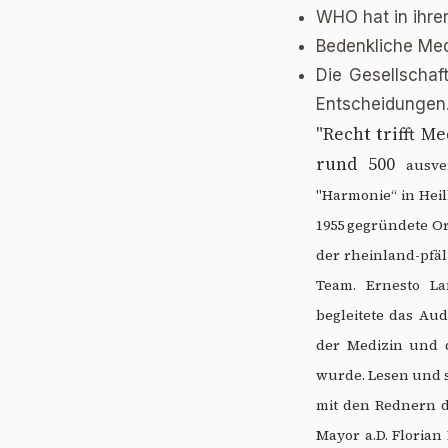
WHO hat in ihr
Bedenkliche Med
Die Gesellschaf
Entscheidungen
"
Recht trifft M
rund 500
ausve
"Harmonie“ in Heil
1955 gegründete Or
der rheinland-pfä
Team. Ernesto La
begleitete das Au
der Medizin und d
wurde. Lesen und s
mit den Rednern d
Mayor a.D. Florian