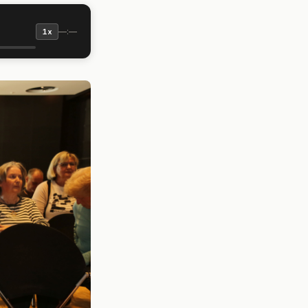
—:—
1x