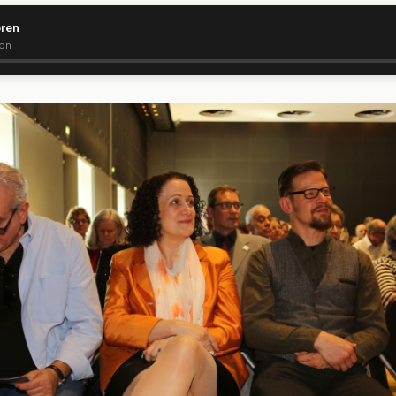
ören
ion