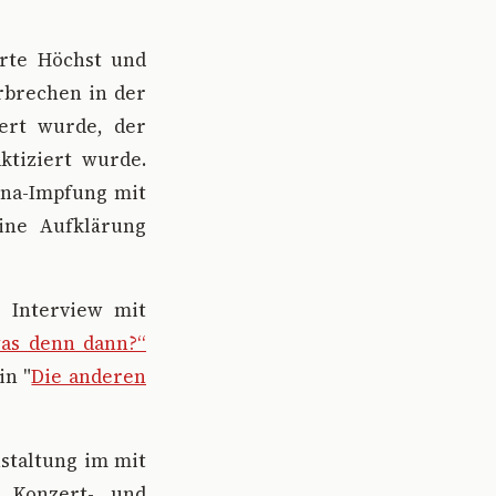
erte Höchst und
rbrechen in der
iert wurde, der
ktiziert wurde.
ona-Impfung mit
ine Aufklärung
e Interview mit
was denn dann?“
in "
Die anderen
nstaltung im mit
s Konzert- und