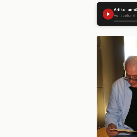
Artikel anh
▶
Vorlesefunkt