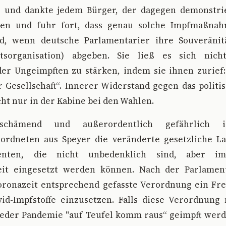
 und dankte jedem Bürger, der dagegen demonstrie
en und fuhr fort, dass genau solche Impfmaßna
nd, wenn deutsche Parlamentarier ihre Souveräni
itsorganisation) abgeben. Sie ließ es sich nic
der Ungeimpften zu stärken, indem sie ihnen zurief:
 Gesellschaft“. Innerer Widerstand gegen das politi
cht nur in der Kabine bei den Wahlen.
eschämend und außerordentlich gefährlich 
ordneten aus Speyer die veränderte gesetzliche L
nten, die nicht unbedenklich sind, aber i
it eingesetzt werden können. Nach der Parlament
ronazeit entsprechend gefasste Verordnung ein Fre
id-Impfstoffe einzusetzen. Falls diese Verordnung n
jeder Pandemie "auf Teufel komm raus“ geimpft werd