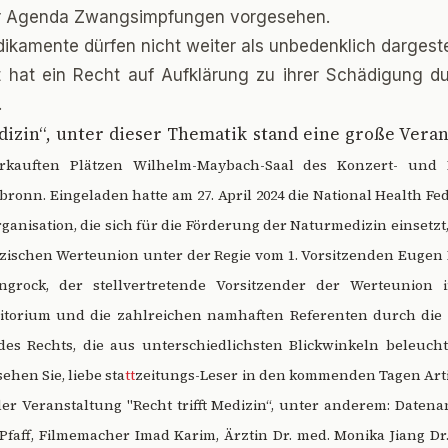
er Agenda Zwangsimpfungen vorgesehen.
ikamente dürfen nicht weiter als unbedenklich dargeste
t hat ein Recht auf Aufklärung zu ihrer Schädigung d
.
edizin“, unter dieser Thematik stand eine große Vera
rkauften
Plätzen Wilhelm-Maybach-Saal des Konzert- und
bronn. Eingeladen hatte am 27. April 2024 die National Health Fed
ganisation, die sich für die Förderung der Naturmedizin einsetzt,
lzischen Werteunion unter der Regie vom 1. Vorsitzenden Eugen
ngrock, der stellvertretende Vorsitzender der Werteunion i
ditorium und die zahlreichen namhaften Referenten durch die 
es Rechts, die aus unterschiedlichsten Blickwinkeln beleucht
ehen Sie, liebe sta
tt
zeitungs-Leser in den kommenden Tagen Arti
er Veranstaltung "Recht trifft Medizin“, unter anderem: Datena
 Pfaff, Filmemacher Imad Karim, Ärztin Dr. med. Monika Jiang D