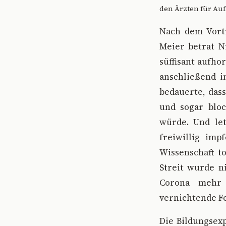
den Ärzten für Auf
Nach dem Vort
Meier betrat N
süffisant aufho
anschließend i
bedauerte, das
und sogar bloc
würde. Und let
freiwillig imp
Wissenschaft t
Streit wurde n
Corona mehr 
vernichtende Fe
Die Bildungsex