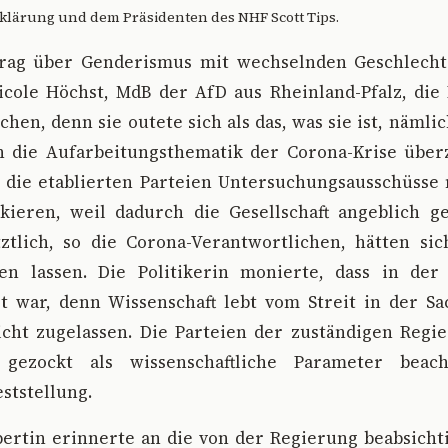
klärung und dem Präsidenten des NHF Scott Tips.
rag über Genderismus mit wechselnden Geschlecht
icole Höchst, MdB der AfD aus Rheinland-Pfalz, die
rchen, denn sie outete sich als das, was sie ist, nämli
n die Aufarbeitungsthematik der Corona-Krise über
s die etablierten Parteien Untersuchungsausschüsse
kieren, weil dadurch die Gesellschaft angeblich g
ztlich, so die Corona-Verantwortlichen, hätten sic
fen lassen. Die Politikerin monierte, dass in der
ot war, denn Wissenschaft lebt vom Streit in der Sa
icht zugelassen. Die Parteien der zuständigen Regi
gezockt als wissenschaftliche Parameter beach
ststellung.
pertin erinnerte an die von der Regierung beabsicht