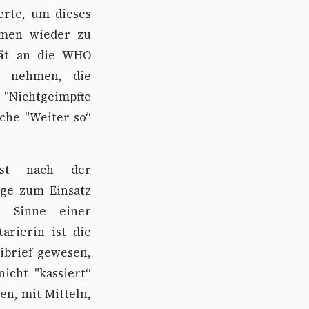
rte, um dieses
hmen wieder zu
tät an die WHO
ht nehmen, die
 "Nichtgeimpfte
sche "Weiter so“
ist nach der
age zum Einsatz
m Sinne einer
arierin ist die
ibrief gewesen,
icht "kassiert“
en, mit Mitteln,