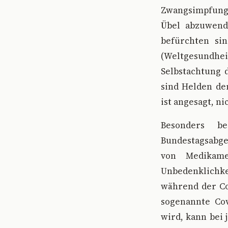
Zwangsimpfung
Übel abzuwend
befürchten si
(Weltgesundhe
Selbstachtung 
sind Helden der
ist angesagt, ni
Besonders b
Bundestagsabge
von Medikame
Unbedenklichke
während der Co
sogenannte Cov
wird, kann bei 