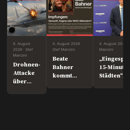
6. August
4. August 2026 ·
4. August 2026 ·
2026 · Stef
Stef Manzini
Manzini
Manzini
Beate
„Eingesper
Drohnen-
Bahner
15-Minute
Attacke
kommt
Städten“. 
über
nach
Europapoli
Leipzig.
Überlingen!
Marc Jong
Wer war
(ESN).
´s
wirklich?