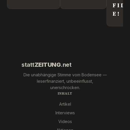
Kriegstreiber.
F I D
„Ronny“
E !
Weikl im
Interview.
statt
ZEITUNG
.net
Die unabhängige Stimme vom Bodensee —
leserfinanziert, unbeeinflusst,
unerschrocken.
INHALT
Artikel
Interviews
Videos