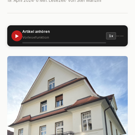
19. April 2024
· 6 Min. Lesezeit
· Von Stef Manzini
Artikel anhören
▶
—:—
1x
Vorlesefunktion