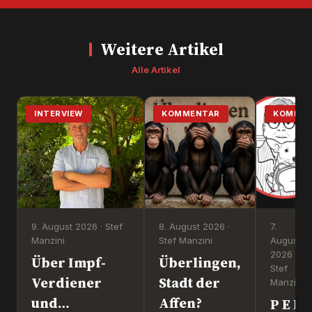
Weitere Artikel
Alle Artikel
INTERVIEW
KOMMENTAR
KOMMEN
9. August 2026 · Stef
8. August 2026 ·
7.
Manzini
Stef Manzini
August
2026 ·
Über Impf-
Überlingen,
Stef
Verdiener
Stadt der
Manzini
und
Affen?
P E R