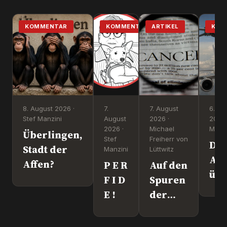
KOMMENTAR
KOMMENTAR
ARTIKEL
KOM
8. August 2026 ·
7.
7. August
6. Au
Stef Manzini
August
2026 ·
2026 
2026 ·
Michael
Manzi
Überlingen,
Stef
Freiherr von
Dr
Stadt der
Manzini
Lüttwitz
Att
Affen?
P E R
Auf den
üb
F I D
Spuren
Lei
E !
der
We
"Krebs-
´s
Mafia."