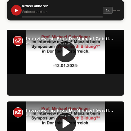
Artikel anhören
▶
—:—
1x
Vorlesefunktion