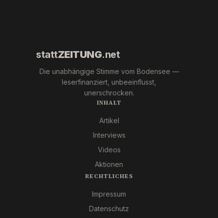
wir
Pfizer
und Co.
statt
ZEITUNG
.net
Die unabhängige Stimme vom Bodensee —
leserfinanziert, unbeeinflusst,
unerschrocken.
INHALT
Artikel
Interviews
Videos
Aktionen
RECHTLICHES
Impressum
Datenschutz