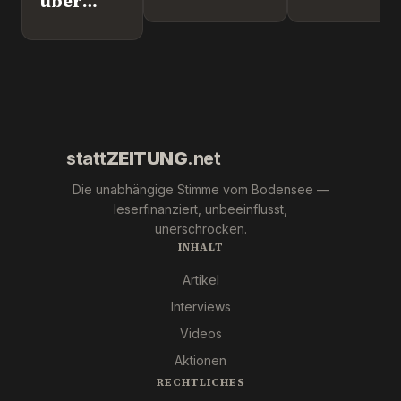
über
nach
Europapoli
Leipzig.
Überlingen!
Marc Jong
Wer war
(ESN).
´s
wirklich?
statt
ZEITUNG
.net
Die unabhängige Stimme vom Bodensee —
leserfinanziert, unbeeinflusst,
unerschrocken.
INHALT
Artikel
Interviews
Videos
Aktionen
RECHTLICHES