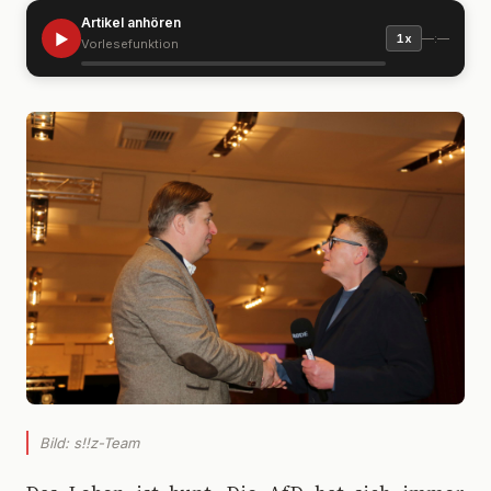
Artikel anhören
▶
—:—
1x
Vorlesefunktion
Bild: s!!z-Team