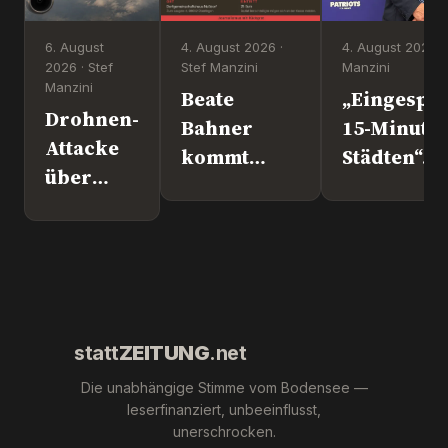
6. August
4. August 2026 ·
4. August 2026 ·
2026 · Stef
Stef Manzini
Manzini
Manzini
Beate
„Eingesper
Drohnen-
Bahner
15-Minute
Attacke
kommt
Städten“. 
über
nach
Europapoli
Leipzig.
Überlingen!
Marc Jong
Wer war
(ESN).
´s
wirklich?
statt
ZEITUNG
.net
Die unabhängige Stimme vom Bodensee —
leserfinanziert, unbeeinflusst,
unerschrocken.