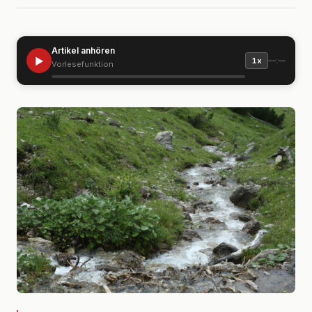
Artikel anhören
▶
—:—
1x
Vorlesefunktion