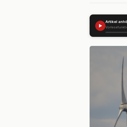
Artikel anh
▶
Vorlesefunkt