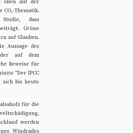
z oben auf der
er CO₂-Thematik.
Studie, dass
iträgt. Grüne
ern auf Glauben.
die Aussage des
, der auf dem
che Beweise für
inzu: "Der IPCC
 sich bis heute
lsaholz für die
weltschädigung,
schland werden
ines Windrades