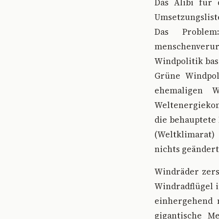
Das Alibi für
Umsetzungsliste
Das Problem
menschenveru
Windpolitik bas
Grüne Windpoli
ehemaligen W
Weltenergiekon
die behauptete
(Weltklimarat)
nichts geändert
Windräder zers
Windradflügel 
einhergehend 
gigantische M