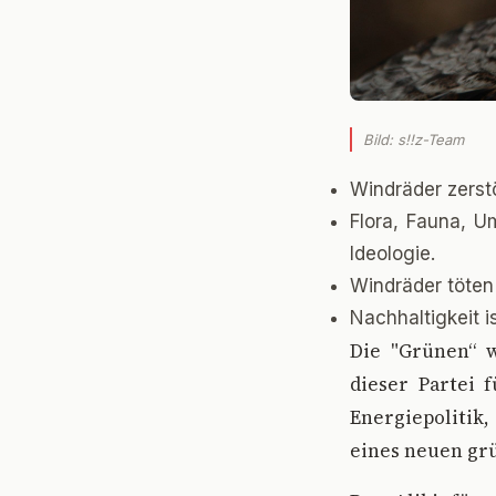
Bild: s!!z-Team
Windräder zerst
Flora, Fauna, U
Ideologie.
Windräder töten
Nachhaltigkeit 
D
ie "Grünen“ w
dieser Partei 
Energiepolitik,
eines neuen grü