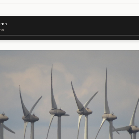
ören
ion