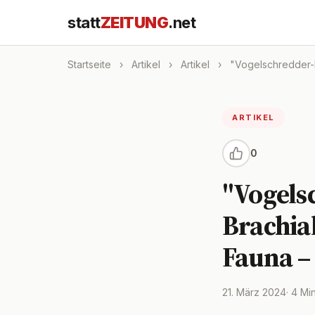
statt
ZEITUNG
.net
Startseite
›
Artikel
›
Artikel
›
"Vogelschredder-M
ARTIKEL
0
"Vogels
Brachia
Fauna – 
21. März 2024
· 4 Mi