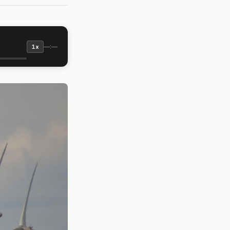
—:—
1x