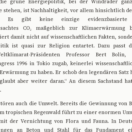
 die grüne Energiepolitik, bei der Windräder gan
 stehen, ist Nachhaltigkeit, vor allem hinsichtlich d
: Es gibt keine einzige evidenzbasierte 
rsachtes CO₂ maßgeblich zur Klimaerwärmung be
iert damit nicht auf wissenschaftlichen Fakten, sond
tik ist quasi zur Religion entartet. Dazu passt 
eltklimarat-Präsidenten Professor Bert Bolin
gress 1996 in Tokio zugab, keinerlei wissenschaftli
 Erwärmung zu haben. Er schob den legendären Satz h
 glaubt aber weiter daran.“ An diesem Sachstand hat
.
tören auch die Umwelt. Bereits die Gewinnung von Ba
im tropischen Regenwald führt zu einer enormen Um
mit der Vernichtung von Flora und Fauna. In Deut
engen an Beton und Stahl für das Fundament e