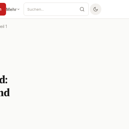
n
Mehr
il 1
d:
nd