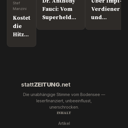
Dr. Anthony
Über Impf-
Stef
Fauci: Vom
Verdiener
Manzini
Superhelden
und
Kostet
zum
Kriegstreibe
die
Kriminellen?
„Ronny“
Hitze
Weikl im
der
Interview.
AfD
noch
den
Sieg?
statt
ZEITUNG
.net
Die unabhängige Stimme vom Bodensee —
leserfinanziert, unbeeinflusst,
unerschrocken.
INHALT
Artikel