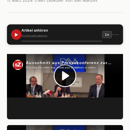
11. März 2024
· 5 Min. Lesezeit
· Von Stef Manzini
Artikel anhören
▶
—:—
1x
Vorlesefunktion