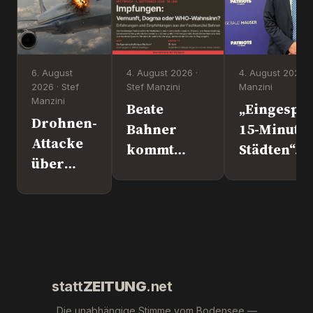
6. August
4. August 2026 ·
4. August 2026 ·
2026 · Stef
Stef Manzini
Manzini
Manzini
Beate
„Eingesper
Drohnen-
Bahner
15-Minute
Attacke
kommt
Städten“. 
über
nach
Europapoli
Leipzig.
Überlingen!
Marc Jong
Wer war
(ESN).
´s
wirklich?
statt
ZEITUNG
.net
Die unabhängige Stimme vom Bodensee —