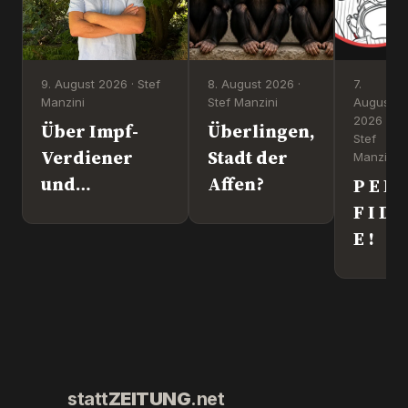
9. August 2026 · Stef
8. August 2026 ·
7.
Manzini
Stef Manzini
August
2026 ·
Über Impf-
Überlingen,
Stef
Verdiener
Stadt der
Manzini
und
Affen?
P E R
Kriegstreiber.
F I D
„Ronny“
E !
Weikl im
Interview.
statt
ZEITUNG
.net