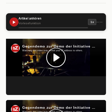
Artikel anhören
▶
—:—
1x
Vorlesefunktion