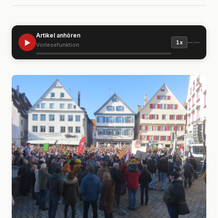
Artikel anhören
▶
—:—
1x
Vorlesefunktion