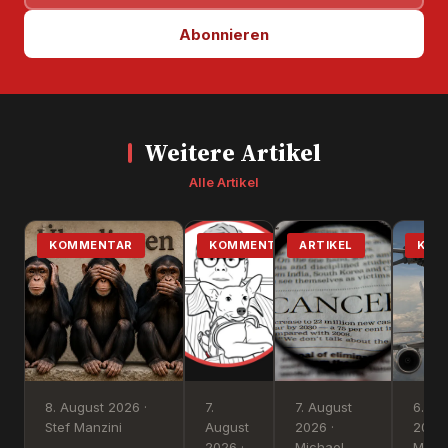
Abonnieren
Weitere Artikel
Alle Artikel
KOMMENTAR
KOMMENTAR
ARTIKEL
KOM
8. August 2026 ·
7.
7. August
6. Au
Stef Manzini
August
2026 ·
2026 
2026 ·
Michael
Manzi