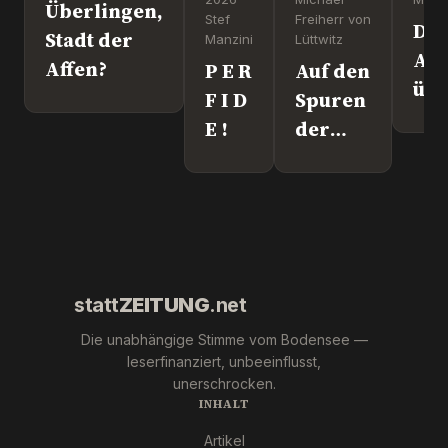
Überlingen,
Stef
Freiherr von
Dr
Stadt der
Manzini
Lüttwitz
Att
Affen?
P E R
Auf den
üb
F I D
Spuren
Lei
E !
der
We
"Krebs-
´s
Mafia."
wir
Pfizer
und Co.
statt
ZEITUNG
.net
Die unabhängige Stimme vom Bodensee —
leserfinanziert, unbeeinflusst,
unerschrocken.
INHALT
Artikel