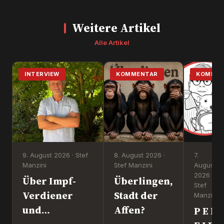
Weitere Artikel
Alle Artikel
INTERVIEW
KOMMENTAR
KOMMEN
9. August 2026 · Stef
8. August 2026 ·
7.
Manzini
Stef Manzini
August
2026 ·
Über Impf-
Überlingen,
Stef
Verdiener
Stadt der
Manzini
und
Affen?
P E R