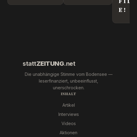
Kriegstreiber.
F I D
„Ronny“
E !
Weikl im
Interview.
statt
ZEITUNG
.net
Die unabhängige Stimme vom Bodensee —
leserfinanziert, unbeeinflusst,
unerschrocken.
INHALT
Artikel
Interviews
Videos
Aktionen