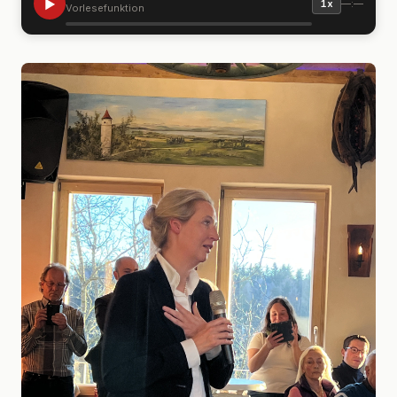
▶
—:—
1x
Vorlesefunktion