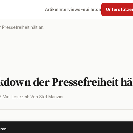
Artikel
Interviews
Feuilleton
Unterstütze
ressefreiheit hält an.
down der Pressefreiheit häl
 3 Min. Lesezeit
· Von Stef Manzini
ören