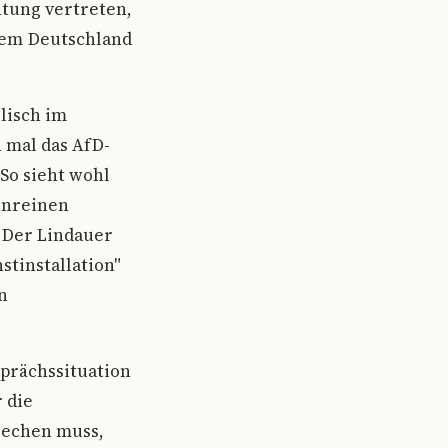
chtung vertreten,
esem Deutschland
lisch im
 mal das AfD-
 So sieht wohl
enreinen
 Der Lindauer
stinstallation"
n
sprächssituation
 die
brechen muss,