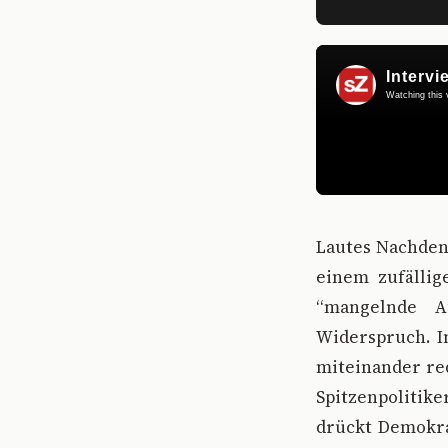
Lautes Nachden
einem zufällig
“mangelnde A
Widerspruch. I
miteinander red
Spitzenpolitike
drückt Demokra