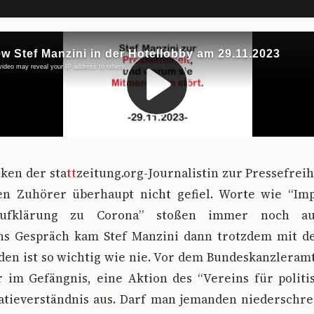
ken der sta
tt
zeitung.org-Journalistin zur Pressefreih
en Zuhörer überhaupt nicht gefiel. Worte wie “Im
ufklärung zu Corona” stoßen immer noch a
ns Gespräch kam Stef Manzini dann trotzdem mit d
en ist so wichtig wie nie. Vor dem Bundeskanzleramt
r im Gefängnis, eine Aktion des “Vereins für polit
tieverständnis aus. Darf man jemanden niederschre