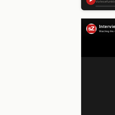
▶
Vorlesefunkt