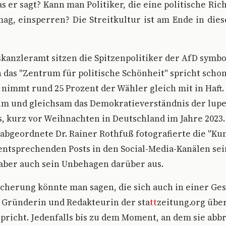
as er sagt? Kann man Politiker, die eine politische Ri
ag, einsperren? Die Streitkultur ist am Ende in di
kanzleramt sitzen die Spitzenpolitiker der AfD symbo
 das "Zentrum für politische Schönheit" spricht schon
 nimmt rund 25 Prozent der Wähler gleich mit in Haft.
m und gleichsam das Demokratieverständnis der lup
 kurz vor Weihnachten in Deutschland im Jahre 2023.
bgeordnete Dr. Rainer Rothfuß fotografierte die "Kun
entsprechenden Posts in den Social-Media-Kanälen sei
aber auch sein Unbehagen darüber aus.
cherung könnte man sagen, die sich auch in einer Ge
ie Gründerin und Redakteurin der sta
tt
zeitung.org über
spricht. Jedenfalls bis zu dem Moment, an dem sie ab