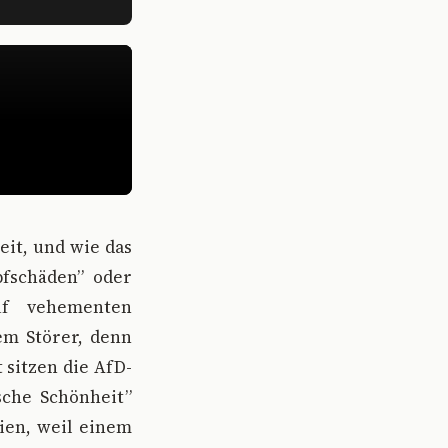
eit, und wie das
pfschäden” oder
uf vehementen
em Störer, denn
 sitzen die AfD-
ische Schönheit”
ien, weil einem