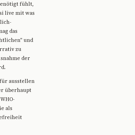
enötigt fühlt,
i live mit was
lich-
mag das
htlichen" und
rrativ zu
Ausnahme der
rd.
für ausstellen
 er überhaupt
n WHO-
e als
efreiheit