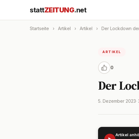
statt
ZEITUNG
.net
Startseite
›
Artikel
›
Artikel
›
Der Lockdown der P
ARTIKEL
0
Der Lock
5. Dezember 2023
·
Artikel anh