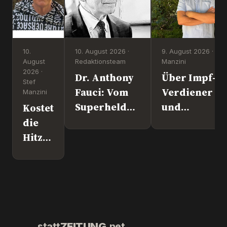
10.
10. August 2026 ·
9. August 2026 · Ste
August
Redaktionsteam
Manzini
2026 ·
Dr. Anthony
Über Impf-
Stef
Fauci: Vom
Verdiener
Manzini
Superhelden
und
Kostet
zum
Kriegstreibe
die
Kriminellen?
„Ronny“
Hitze
Weikl im
der
Interview.
AfD
noch
den
Sieg?
statt
ZEITUNG
.net