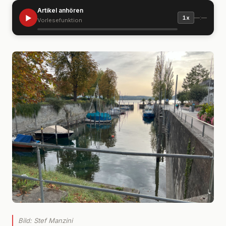
Artikel anhören
▶
—:—
1x
Vorlesefunktion
Bild: Stef Manzini