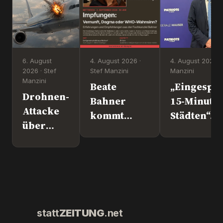
6. August
4. August 2026 ·
4. August 2026 ·
2026 · Stef
Stef Manzini
Manzini
Manzini
Beate
„Eingesper
Drohnen-
Bahner
15-Minute
Attacke
kommt
Städten“. 
über
nach
Europapoli
Leipzig.
Überlingen!
Marc Jong
Wer war
(ESN).
´s
wirklich?
statt
ZEITUNG
.net