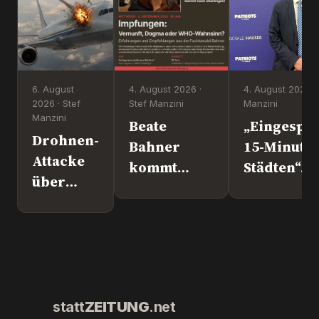
6. August
4. August 2026 ·
4. August 2026 ·
2026 · Stef
Stef Manzini
Manzini
Manzini
Beate
„Eingesper
Drohnen-
Bahner
15-Minute
Attacke
kommt
Städten“. 
über
nach
Europapoli
Leipzig.
Überlingen!
Marc Jong
Wer war
(ESN).
´s
wirklich?
statt
ZEITUNG
.net