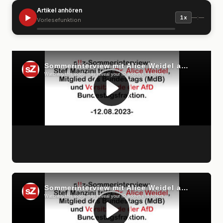
Artikel anhören
▶
—:—
1x
Vorlesefunktion