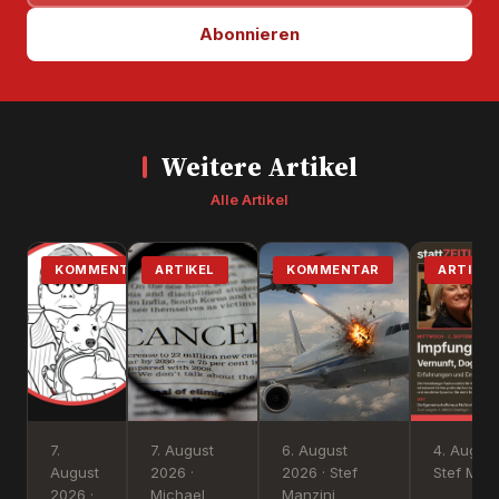
Abonnieren
Weitere Artikel
Alle Artikel
KOMMENTAR
ARTIKEL
KOMMENTAR
ARTIKEL
7.
7. August
6. August
4. August
August
2026 ·
2026 · Stef
Stef Manz
2026 ·
Michael
Manzini