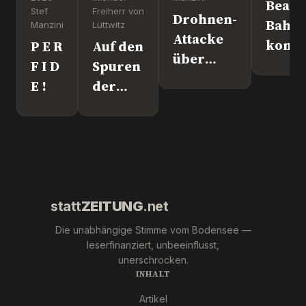
Beate
Stef
Freiherr von
Drohnen-
Bahn
Manzini
Lüttwitz
Attacke
komm
P E R
Auf den
über
nach
F I D
Spuren
Leipzig.
Überl
E !
der
Wer war
"Krebs-
´s
Mafia."
wirklich?
Pfizer
und Co.
statt
ZEITUNG
.net
Die unabhängige Stimme vom Bodensee —
leserfinanziert, unbeeinflusst,
unerschrocken.
INHALT
Artikel