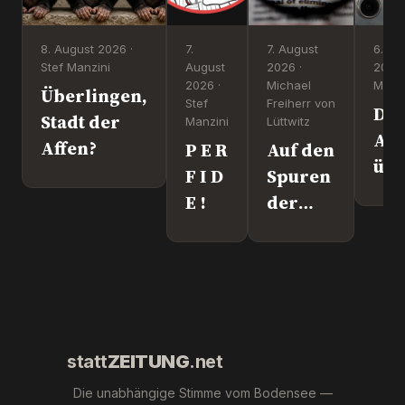
8. August 2026 ·
7.
7. August
6. Au
Stef Manzini
August
2026 ·
2026 
2026 ·
Michael
Manzi
Überlingen,
Stef
Freiherr von
Dr
Stadt der
Manzini
Lüttwitz
Att
Affen?
P E R
Auf den
üb
F I D
Spuren
Lei
E !
der
We
"Krebs-
´s
Mafia."
wir
Pfizer
und Co.
statt
ZEITUNG
.net
Die unabhängige Stimme vom Bodensee —