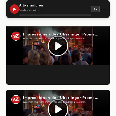
Artikel anhören
▶
—:—
1x
Vorlesefunktion