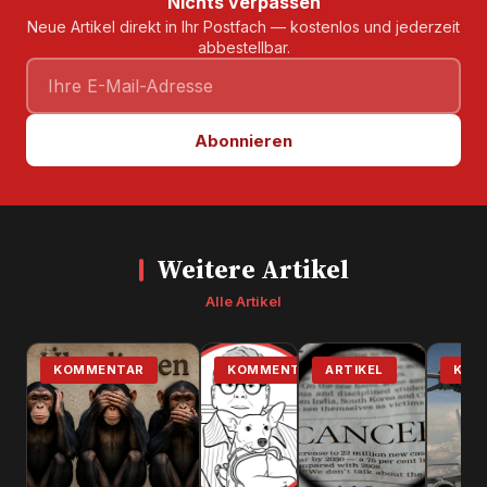
Nichts verpassen
Neue Artikel direkt in Ihr Postfach — kostenlos und jederzeit
abbestellbar.
Abonnieren
Weitere Artikel
Alle Artikel
KOMMENTAR
KOMMENTAR
ARTIKEL
KOM