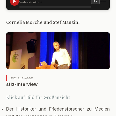
▶
—:—
1x
Vorlesefunktion
Cornelia Morche und Stef Manzini
Bild: s!!z-Team
s!!z-Interview
Klick auf Bild für Großansicht
Der Historiker und Friedensforscher zu Medien