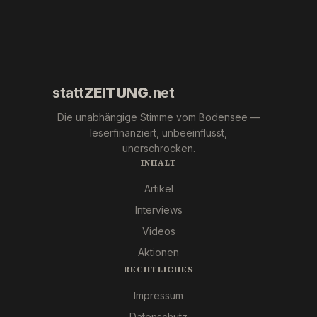
´s
Mafia."
wir
Pfizer
und Co.
statt
ZEITUNG
.net
Die unabhängige Stimme vom Bodensee —
leserfinanziert, unbeeinflusst,
unerschrocken.
INHALT
Artikel
Interviews
Videos
Aktionen
RECHTLICHES
Impressum
Datenschutz