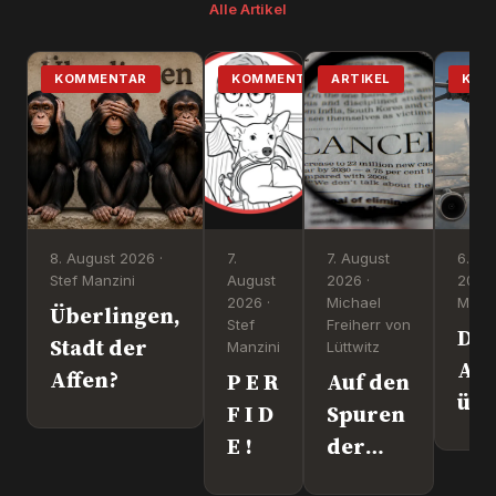
Alle Artikel
KOMMENTAR
KOMMENTAR
ARTIKEL
KOM
8. August 2026 ·
7.
7. August
6. Au
Stef Manzini
August
2026 ·
2026 
2026 ·
Michael
Manzi
Überlingen,
Stef
Freiherr von
Dr
Stadt der
Manzini
Lüttwitz
Att
Affen?
P E R
Auf den
üb
F I D
Spuren
Lei
E !
der
We
"Krebs-