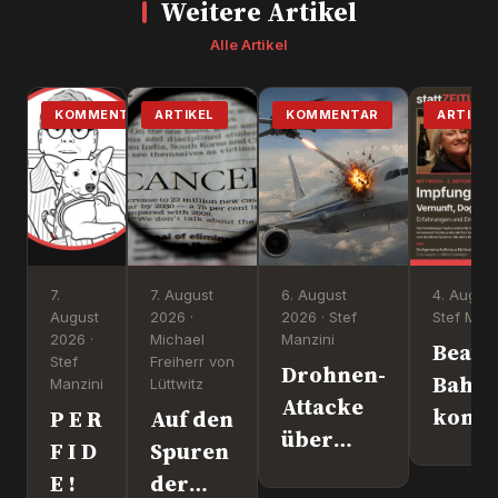
Weitere Artikel
Alle Artikel
KOMMENTAR
ARTIKEL
KOMMENTAR
ARTIKEL
7.
7. August
6. August
4. August
August
2026 ·
2026 · Stef
Stef Manz
2026 ·
Michael
Manzini
Beate
Stef
Freiherr von
Drohnen-
Bahn
Manzini
Lüttwitz
Attacke
komm
P E R
Auf den
über
nach
F I D
Spuren
Leipzig.
Überl
E !
der