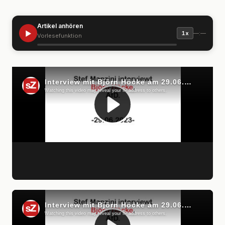
Artikel anhören
▶
—:—
1x
Vorlesefunktion