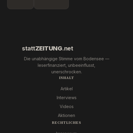
Wer war
"Krebs-
´s
Mafia."
wirklich?
Pfizer
und Co.
statt
ZEITUNG
.net
Die unabhängige Stimme vom Bodensee —
leserfinanziert, unbeeinflusst,
unerschrocken.
INHALT
Artikel
Interviews
Videos
Aktionen
RECHTLICHES