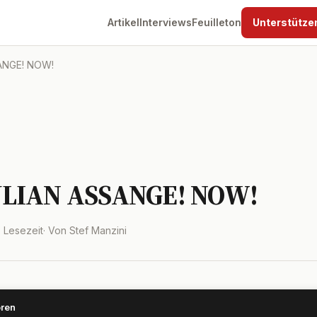
Artikel
Interviews
Feuilleton
Unterstütze
ANGE! NOW!
ULIAN ASSANGE! NOW!
. Lesezeit
· Von Stef Manzini
ören