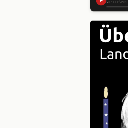
▶
Vorlesefunkt