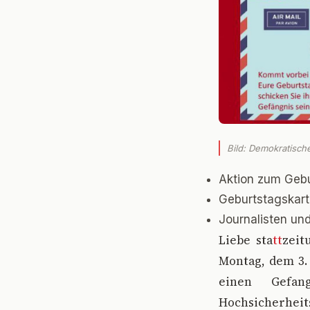
Bild: Demokratisch
Aktion zum Gebu
Geburtstagskart
Journalisten und
L
iebe sta
tt
zeit
Montag, dem 3. 
einen Gefa
Hochsicherheit