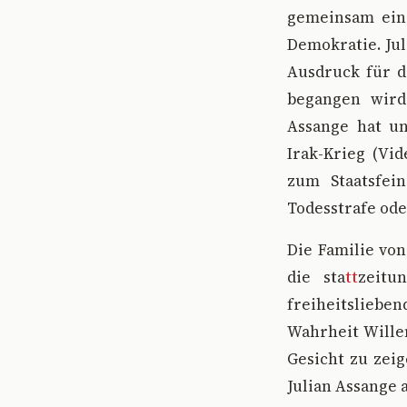
gemeinsam ein 
Demokratie. Jul
Ausdruck für d
begangen wird.
Assange hat un
Irak-Krieg (Vid
zum Staatsfei
Todesstrafe oder
Die Familie von
die sta
tt
zeitun
freiheitslieb
Wahrheit Wille
Gesicht zu zeig
Julian Assange 