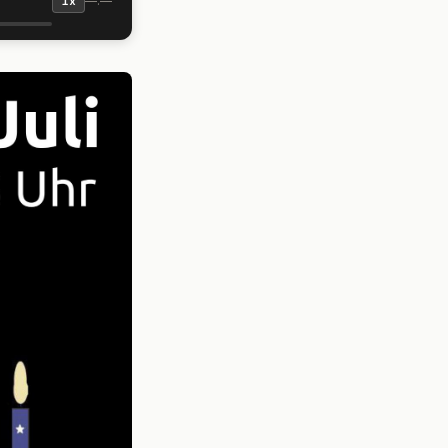
—:—
1x