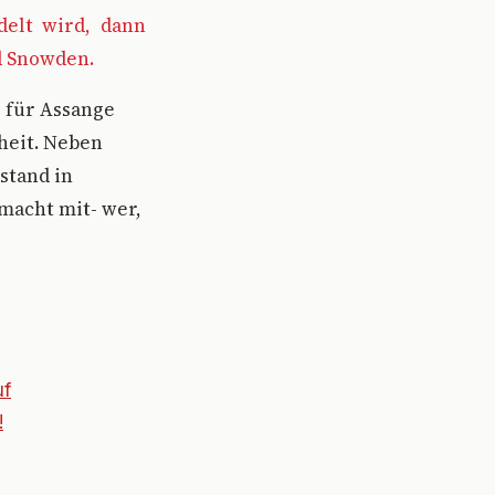
elt wird, dann
d Snowden.
, für Assange
iheit. Neben
stand in
 macht mit- wer,
uf
!