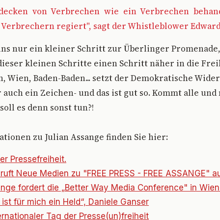
decken von Verbrechen wie ein Verbrechen behand
 Verbrechern regiert", sagt der Whistleblower Edwar
r uns nur ein kleiner Schritt zur Überlinger Promenade
dieser kleinen Schritte einen Schritt näher in die Fre
, Wien, Baden-Baden... setzt der Demokratische Wider
 auch ein Zeichen- und das ist gut so. Kommt alle und
soll es denn sonst tun?!
tionen zu Julian Assange finden Sie hier:
er Pressefreiheit.
g ruft Neue Medien zu "FREE PRESS - FREE ASSANGE" a
ange fordert die „Better Way Media Conference" in Wien
ist für mich ein Held“, Daniele Ganser
ernationaler Tag der Presse(un)freiheit