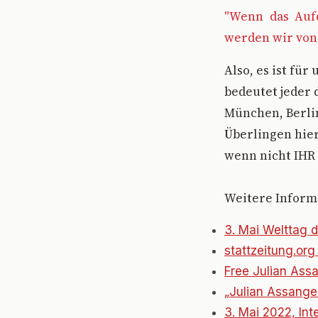
"Wenn das Auf
werden wir von
Also, es ist fü
bedeutet jeder 
München, Berlin
Überlingen hier
wenn nicht IHR 
Weitere Informa
3. Mai Welttag d
stattzeitung.or
Free Julian Ass
„Julian Assange 
3. Mai 2022, Int