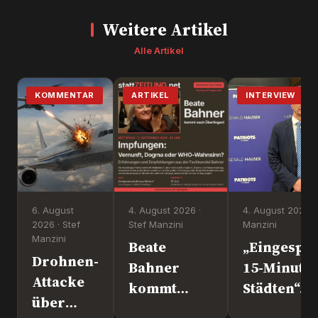
Weitere Artikel
Alle Artikel
KOMMENTAR
ARTIKEL
INTERVIEW
6. August
4. August 2026 ·
4. August 2026 ·
2026 · Stef
Stef Manzini
Manzini
Manzini
Beate
„Eingesper
Drohnen-
Bahner
15-Minute
Attacke
kommt
Städten“. 
über
nach
Europapoli