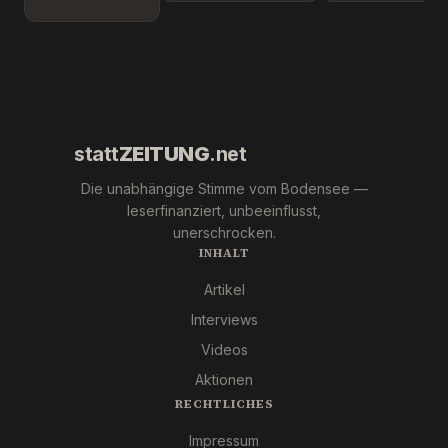
Leipzig.
Überlingen!
Marc Jong
Wer war
(ESN).
´s
wirklich?
statt
ZEITUNG
.net
Die unabhängige Stimme vom Bodensee —
leserfinanziert, unbeeinflusst,
unerschrocken.
INHALT
Artikel
Interviews
Videos
Aktionen
RECHTLICHES
Impressum