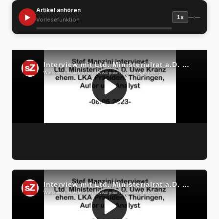
Artikel anhören
▶
—:—
1x
Vorlesefunktion