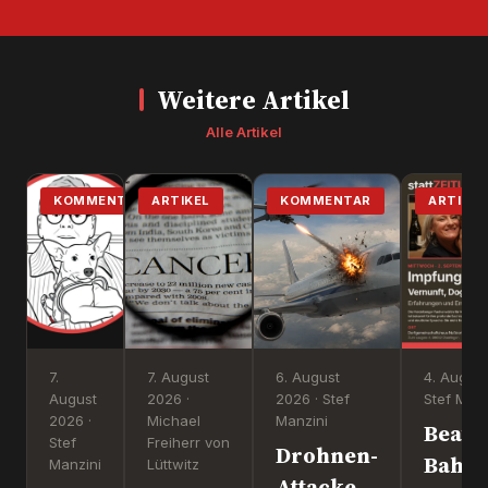
Weitere Artikel
Alle Artikel
KOMMENTAR
ARTIKEL
KOMMENTAR
ARTIKEL
7.
7. August
6. August
4. August
August
2026 ·
2026 · Stef
Stef Manz
2026 ·
Michael
Manzini
Beate
Stef
Freiherr von
Drohnen-
Bahn
Manzini
Lüttwitz
Attacke