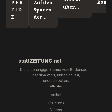
komm
P E R
Auf den
über
nach
F I D
Spuren
Leipzig.
Überl
E !
der
Wer war
"Krebs-
´s
Mafia."
wirklich?
Pfizer
und Co.
statt
ZEITUNG
.net
Die unabhängige Stimme vom Bodensee —
leserfinanziert, unbeeinflusst,
unerschrocken.
INHALT
Artikel
Interviews
Videos