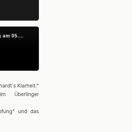
rdt´s Klarheit."
im Überlinger
mpfung" und das