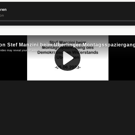
ören
ion