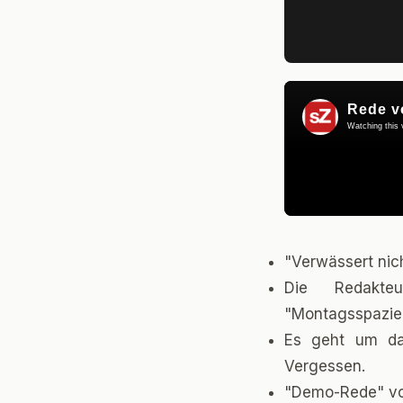
"Verwässert nic
Die Redakte
"Montagsspazie
Es geht um das
Vergessen.
"Demo-Rede" von