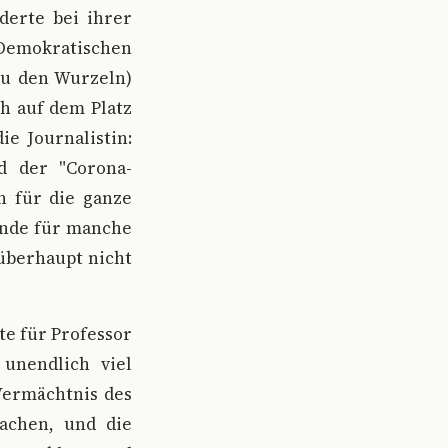
rderte bei ihrer
emokratischen
zu den Wurzeln)
ch auf dem Platz
ie Journalistin:
d der "Corona-
n für die ganze
ende für manche
 überhaupt nicht
e für Professor
unendlich viel
Vermächtnis des
achen, und die