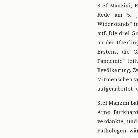
S
tef Manzini, 
Rede am 5. J
Widerstands" i
auf. Die drei G
an der Überling
Erstens, die 
Pandemie" teil
Bevölkerung. Z
Mitmenschen ver
aufgearbeitet-
Stef Manzini b
Arne Burkhard
verdankte, und
Pathologen wä