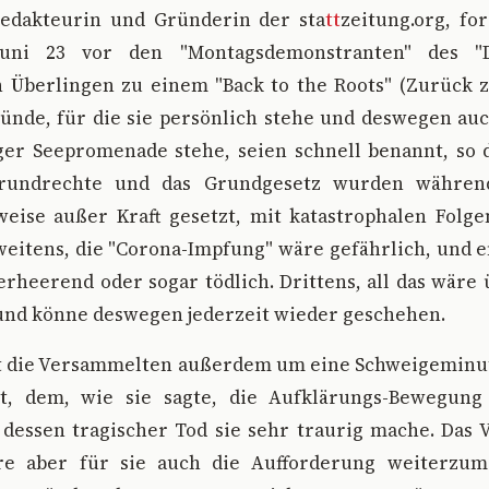
Redakteurin und Gründerin der sta
tt
zeitung.org, fo
uni 23 vor den "Montagsdemonstranten" des "D
n Überlingen zu einem "Back to the Roots" (Zurück 
ründe, für die sie persönlich stehe und deswegen au
er Seepromenade stehe, seien schnell benannt, so d
Grundrechte und das Grundgesetz wurden währen
weise außer Kraft gesetzt, mit katastrophalen Folge
weitens, die "Corona-Impfung" wäre gefährlich, und 
heerend oder sogar tödlich. Drittens, all das wäre
 und könne deswegen jederzeit wieder geschehen.
at die Versammelten außerdem um eine Schweigeminut
t, dem, wie sie sagte, die Aufklärungs-Bewegung 
 dessen tragischer Tod sie sehr traurig mache. Das 
re aber für sie auch die Aufforderung weiterzum