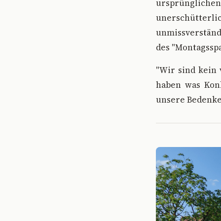
ursprünglich
unerschütterl
unmissverständ
des "Montagssp
"Wir sind kein 
haben was Konk
unsere Bedenken