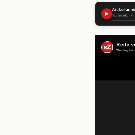
Artikel anh
▶
Vorlesefunkt