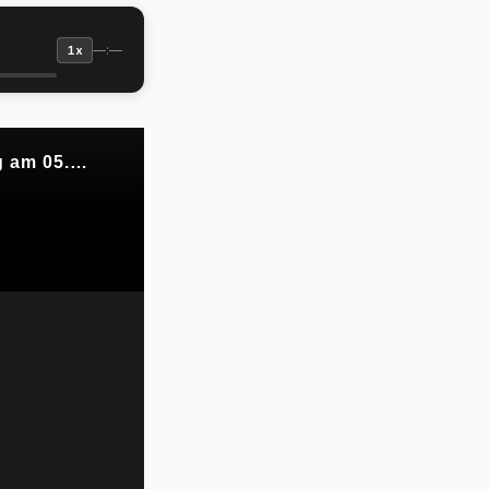
—:—
1x