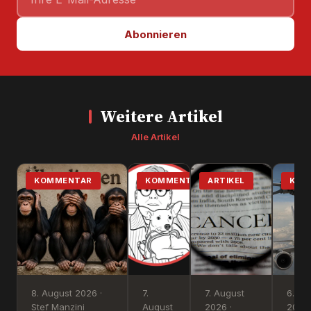
Abonnieren
Weitere Artikel
Alle Artikel
KOMMENTAR
KOMMENTAR
ARTIKEL
KOM
8. August 2026 ·
7.
7. August
6. Au
Stef Manzini
August
2026 ·
2026 