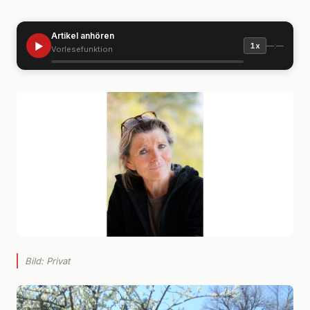
Artikel anhören
▶
—:—
1x
Vorlesefunktion
Bild: Privat