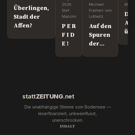
2026 ·
Michael
Manzi
Überlingen,
Stef
Freiherr von
Dr
Stadt der
Manzini
Lüttwitz
Att
Affen?
P E R
Auf den
üb
F I D
Spuren
Lei
E !
der
We
"Krebs-
´s
Mafia."
wir
Pfizer
und Co.
statt
ZEITUNG
.net
Die unabhängige Stimme vom Bodensee —
leserfinanziert, unbeeinflusst,
unerschrocken.
INHALT