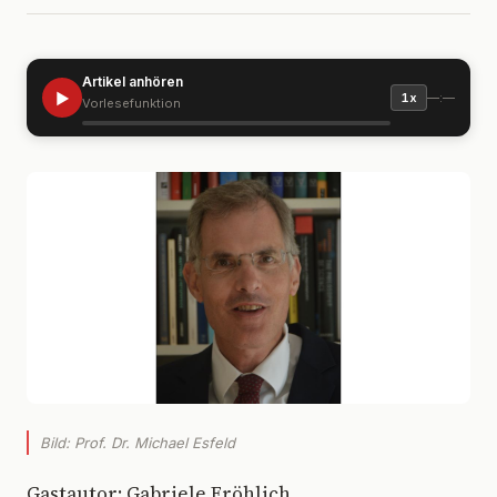
Artikel anhören
▶
—:—
1x
Vorlesefunktion
Bild: Prof. Dr. Michael Esfeld
Gastautor: Gabriele Fröhlich