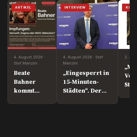
ARTIKEL
INTERVIEW
KOM
4. August 2026 ·
4. August 2026 · Stef
2. Aug
Stef Manzini
Manzini
„Mi
Beate
„Eingesperrt in
Vol
Bahner
15-Minuten-
Steht d
kommt
Städten“. Der
nach
Europapolitiker
Überlingen!
Marc Jongen
(ESN).