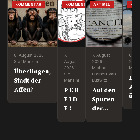
KOMMENTAR
KOMMENTAR
ARTIKEL
KOM
8. August 2026 ·
7.
7. August
6. Au
Stef Manzini
August
2026 ·
2026 
2026 ·
Michael
Manzi
Überlingen,
Stef
Freiherr von
Dr
Stadt der
Manzini
Lüttwitz
Att
Affen?
P E R
Auf den
üb
F I D
Spuren
Lei
E !
der
We
"Krebs-
´s
Mafia."
wir
Pfizer