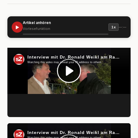
Artikel anhören
▶
—:—
1x
Vorlesefunktion