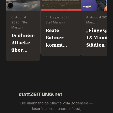
6. August
4. August 2026 ·
4. August 2026 ·
2026 · Stef
Stef Manzini
Manzini
Manzini
Beate
„Eingesper
Drohnen-
Bahner
15-Minute
Attacke
kommt
Städten“. 
über
nach
Europapoli
Leipzig.
Überlingen!
Marc Jong
Wer war
(ESN).
´s
wirklich?
statt
ZEITUNG
.net
Die unabhängige Stimme vom Bodensee —
leserfinanziert, unbeeinflusst,