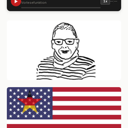
▶
—:—
1x
Vorlesefunktion