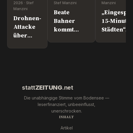
2026 · Stef
Stef Manzini
Manzini
Manzini
Beate
„Eingesper
Drohnen-
Bahner
15-Minute
Attacke
kommt
Städten“. 
über
nach
Europapoli
Leipzig.
Überlingen!
Marc Jong
Wer war
(ESN).
´s
wirklich?
statt
ZEITUNG
.net
Die unabhängige Stimme vom Bodensee —
leserfinanziert, unbeeinflusst,
unerschrocken.
INHALT
Artikel