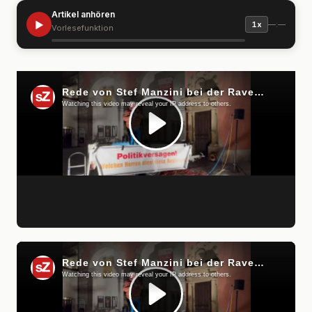
Artikel anhören
▶
—:—
1x
Vorlesefunktion