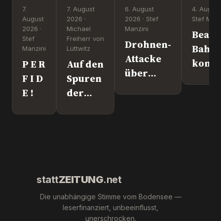
7.
7. August
6. August
4. August
August
2026 ·
2026 · Stef
Stef Manz
2026 ·
Michael
Manzini
Beate
Stef
Freiherr von
Drohnen-
Bahn
Manzini
Lüttwitz
Attacke
komm
P E R
Auf den
über
nach
F I D
Spuren
Leipzig.
Überl
E !
der
Wer war
"Krebs-
´s
Mafia."
wirklich?
Pfizer
und Co.
statt
ZEITUNG
.net
Die unabhängige Stimme vom Bodensee —
leserfinanziert, unbeeinflusst,
unerschrocken.