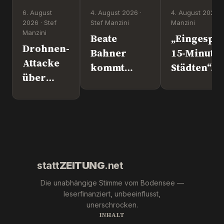
6. August
4. August 2026 ·
4. August 2026 ·
2026 · Stef
Stef Manzini
Manzini
Manzini
Beate
„Eingesper
Drohnen-
Bahner
15-Minute
Attacke
kommt
Städten“. 
über
nach
Europapoli
Leipzig.
Überlingen!
Marc Jong
Wer war
(ESN).
´s
wirklich?
statt
ZEITUNG
.net
Die unabhängige Stimme vom Bodensee —
leserfinanziert, unbeeinflusst,
unerschrocken.
INHALT