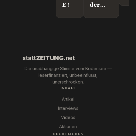
Lei
E !
der
We
"Krebs-
´s
Mafia."
wir
Pfizer
und Co.
statt
ZEITUNG
.net
Die unabhängige Stimme vom Bodensee —
leserfinanziert, unbeeinflusst,
unerschrocken.
INHALT
Artikel
Interviews
Videos
Aktionen
RECHTLICHES