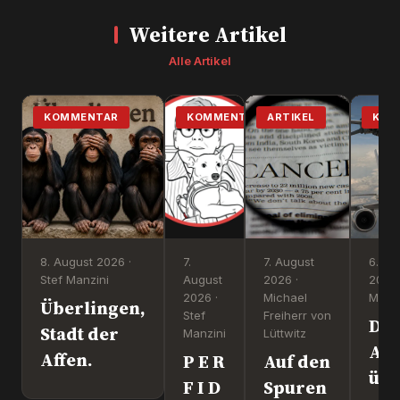
Weitere Artikel
Alle Artikel
KOMMENTAR
KOMMENTAR
ARTIKEL
KOM
8. August 2026 ·
7.
7. August
6. Au
Stef Manzini
August
2026 ·
2026 
2026 ·
Michael
Manzi
Überlingen,
Stef
Freiherr von
Dr
Stadt der
Manzini
Lüttwitz
Att
Affen.
P E R
Auf den
üb
F I D
Spuren