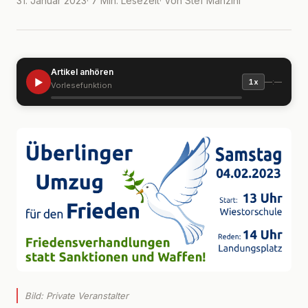
31. Januar 2023
· 7 Min. Lesezeit
· Von Stef Manzini
Artikel anhören
▶
—:—
1x
Vorlesefunktion
Bild: Private Veranstalter