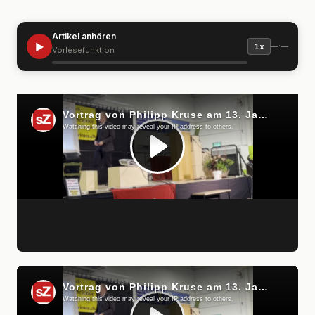
Artikel anhören
▶
—:—
1x
Vorlesefunktion