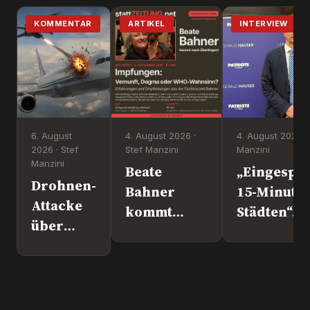
KOMMENTAR
ARTIKEL
INTERVIEW
6. August
4. August 2026 ·
4. August 2026 ·
2026 · Stef
Stef Manzini
Manzini
Manzini
Beate
„Eingesper
Drohnen-
Bahner
15-Minute
Attacke
kommt
Städten“. 
über
nach
Europapoli
Leipzig.
Überlingen!
Marc Jong
Wer war
(ESN).
´s
wirklich?