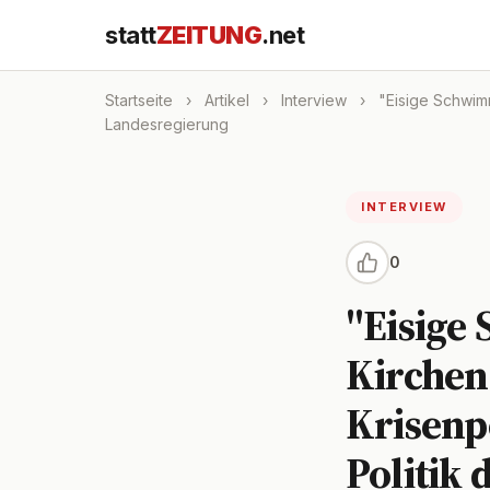
statt
ZEITUNG
.net
Startseite
›
Artikel
›
Interview
›
"Eisige Schwimm
Landesregierung
INTERVIEW
0
"Eisige
Kirchen
Krisenp
Politik