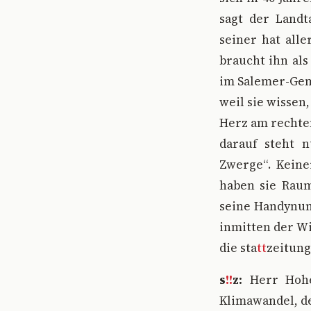
sagt der Landt
seiner hat alle
braucht ihn als
im Salemer-Geme
weil sie wissen
Herz am rechten
darauf steht n
Zwerge“. Keine
haben sie Raum
seine Handynumm
inmitten der W
die sta
tt
zeitung
s
!!
z:
Herr Hohe
Klimawandel, d