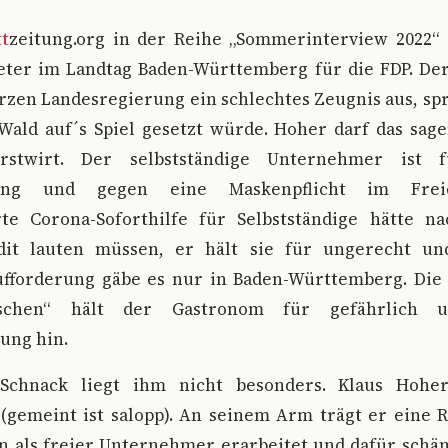
tt
zeitung.org in der Reihe „Sommerinterview 2022“
ter im Landtag Baden-Württemberg für die FDP. Der 
zen Landesregierung ein schlechtes Zeugnis aus, spr
Wald auf´s Spiel gesetzt würde. Hoher darf das sage
rstwirt. Der selbstständige Unternehmer ist f
dung und gegen eine Maskenpflicht im Frei
te Corona-Soforthilfe für Selbstständige hätte 
edit lauten müssen, er hält sie für ungerecht un
fforderung gäbe es nur in Baden-Württemberg. Die
Duschen“ hält der Gastronom für gefährlich 
ung hin.
k-Schnack liegt ihm nicht besonders. Klaus Hohe
gemeint ist salopp). An seinem Arm trägt er eine R
en als freier Unternehmer erarbeitet und dafür schäm