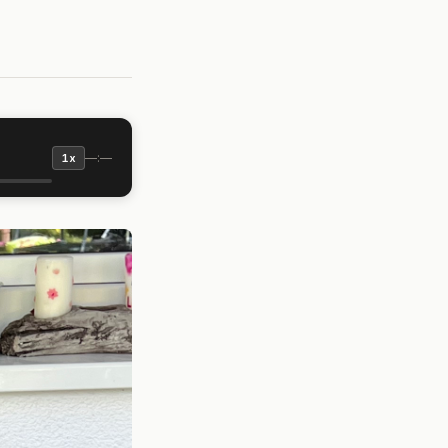
—:—
1x