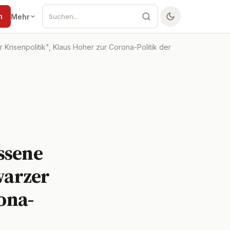
n
Mehr
risenpolitik", Klaus Hoher zur Corona-Politik der
ssene
warzer
ona-