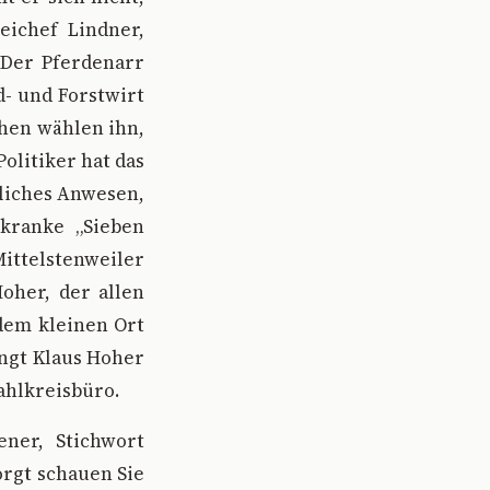
eichef Lindner,
. Der Pferdenarr
d- und Forstwirt
chen wählen ihn,
olitiker hat das
rliches Anwesen,
nkranke „Sieben
ittelstenweiler
oher, der allen
 dem kleinen Ort
ngt Klaus Hoher
ahlkreisbüro.
ner, Stichwort
rgt schauen Sie