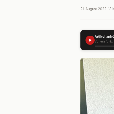
21. August 2022
· 13
Artikel anh
▶
Vorlesefunkt