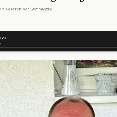
 Min. Lesezeit
· Von Stef Manzini
ören
ion