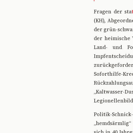
F
ragen der sta
(KH), Abgeordne
der grün-schwar
der heimische 
Land- und Fo
Impfentschei
zurückgeforder
Soforthilfe-Kr
Rückzahlungsau
„Kaltwasser-
Legionellenbild
Politik-Schnic
„hemdsärmlig“ (
sich in 40 Jahr