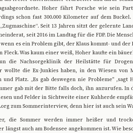
agsabgeordnete. Hoher fährt Porsche wie sein Part
rdings schon fast 300.000 Kilometer auf dem Buckel
 „Zugmaschine“. Seit 13 Jahren sitzt der gelernte Lan
inderat, seit 2016 im Landtag für die FDP. Die Mens
, wenn es ein Problem gibt, der Klaus kommt- und der P
 Fleck. Was kaum einer weiß, Hoher kaufte ein bäue
un die Nachsorgeklinik der Heilstätte für Droge
r wollte die Ex-Junkies haben, in den Wiesen von M
 und Platz. „Es gab deswegen nie Probleme" ,sagt H
er gab mit der Bitte falls doch, ihn anzurufen. In
iesen und Felder in Sichtweite einer Kuhherde empfä
.org zum Sommerinterview, denn hier ist auch sein W
r, die Sommer werden immer heißer und trocke
er längst auch am Bodensee angekommen ist. Wie beso