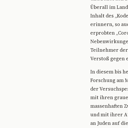
Überall im Lan
Inhalt des „Kod
erinnern, so au
erprobten „Cor
Nebenwirkungen
Teilnehmer der 
Verstoß gegen e
In diesem bis h
Forschung am Me
der Versuchsper
mit ihren graue
massenhaften Z
und mit ihrer A
an Juden auf di