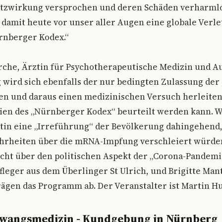
tzwirkung versprochen und deren Schäden verharmlos
 damit heute vor unser aller Augen eine globale Verl
nberger Kodex.“
rche, Ärztin für Psychotherapeutische Medizin und A
 wird sich ebenfalls der nur bedingten Zulassung der
n und daraus einen medizinischen Versuch herleiten
ien des „Nürnberger Kodex“ beurteilt werden kann. 
tin eine „Irreführung“ der Bevölkerung dahingehend,
hrheiten über die mRNA-Impfung verschleiert würde
cht über den politischen Aspekt der „Corona-Pandemie
leger aus dem Überlinger St Ulrich, und Brigitte Man
ägen das Programm ab. Der Veranstalter ist Martin H
Zwangsmedizin - Kundgebung in Nürnberg