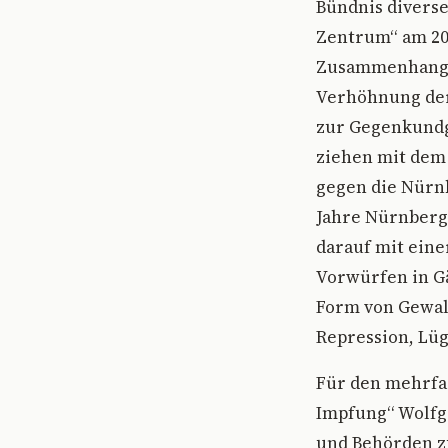
Bündnis diverse
Zentrum“ am 20.
Zusammenhang m
Verhöhnung der
zur Gegenkundg
ziehen mit dem
gegen die Nürnb
Jahre Nürnberge
darauf mit ein
Vorwürfen in Gä
Form von Gewal
Repression, Lüg
Für den mehrfa
Impfung“ Wolfga
und Behörden zu