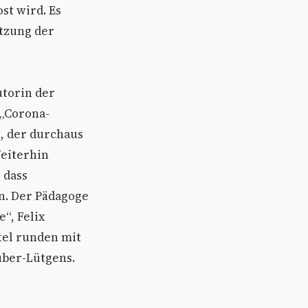
t wird. Es
etzung der
utorin der
 „Corona-
, der durchaus
Weiterhin
 dass
n. Der Pädagoge
“, Felix
tel runden mit
uber-Lütgens.