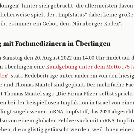
ungen“ hinter sich gebracht- die allermeisten davon
licherweise spielt der „Impfstatus“ dabei keine größe
ibt es immer ein Gebot, den „Nürnberger Kodex“.
mit Fachmedizinern in Überlingen
amstag den 20. August 2022 um 14.00 Uhr findet auf
in Überlingen eine
Kundgebung unter dem Motto „75 J
dex“
statt. Redebeiträge unter anderem von den hiesi
e und Thomas Mantel sind geplant. Der mehrfache Fac
 Thomas Mantel sagt: „Die Firma Pfizer selbst spricht
n bei der beispiellosen Impfaktion in Israel von ei
dingt zugelassenen mRNA-Impfstoff, das 2023 abgesch
also von einem globalen Feldversuch mit mRNA-Impfst
en, die arglistig getäuscht werden, weil ihnen eine 