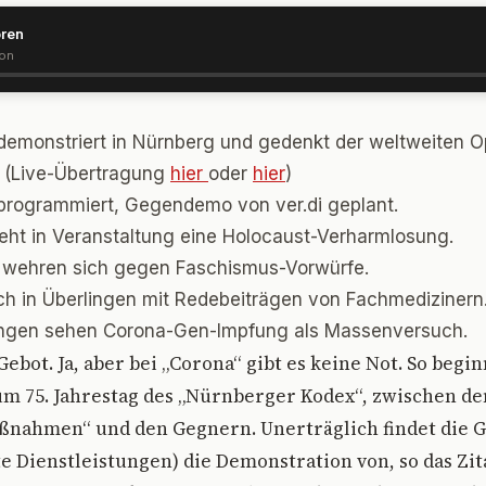
ören
ion
demonstriert in Nürnberg und gedenkt der weltweiten O
 (Live-Übertragung
hier
oder
hier
)
programmiert, Gegendemo von ver.di geplant.
eht in Veranstaltung eine Holocaust-Verharmlosung.
r wehren sich gegen Faschismus-Vorwürfe.
 in Überlingen mit Redebeiträgen von Fachmedizinern
ingen sehen Corona-Gen-Impfung als Massenversuch.
Gebot. Ja, aber bei „Corona“ gibt es keine Not. So begi
um 75. Jahrestag des „Nürnberger Kodex“, zwischen d
ßnahmen“ und den Gegnern. Unerträglich findet die 
te Dienstleistungen) die Demonstration von, so das Zita