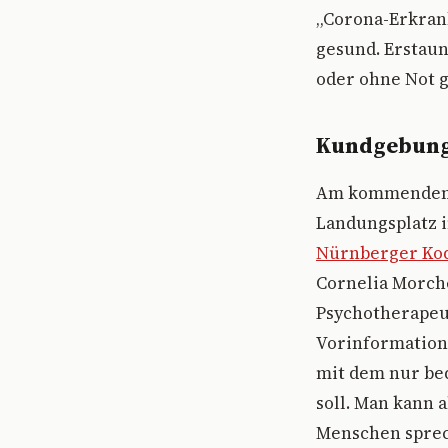
„Corona-Erkrank
gesund. Erstaun
oder ohne Not g
Kundgebung 
Am kommenden S
Landungsplatz 
Nürnberger Ko
Cornelia Morch
Psychotherapeut
Vorinformatione
mit dem nur be
soll. Man kann 
Menschen sprech