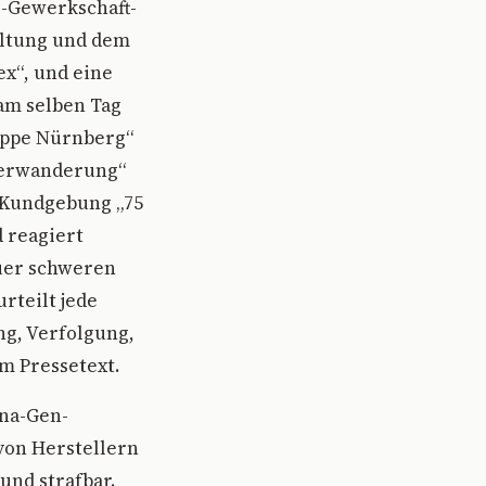
o-Gewerkschaft-
taltung und dem
x“, und eine
am selben Tag
uppe Nürnberg“
terwanderung“
r Kundgebung „75
 reagiert
uer schweren
rteilt jede
g, Verfolgung,
m Pressetext.
ona-Gen-
von Herstellern
und strafbar.