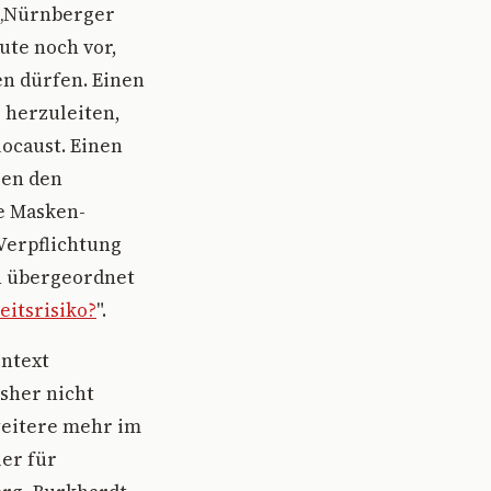
 „Nürnberger
ute noch vor,
n dürfen. Einen
 herzuleiten,
locaust. Einen
gen den
te Masken-
 Verpflichtung
n übergeordnet
eitsrisiko?
".
ontext
sher nicht
weitere mehr im
ler für