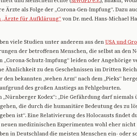
eiheit und Menschenrechte (
MWGFD e.V.
), Bhakdi, Wod
re Ärzte als Folge der „Corona-Gen-Impfung“. Dazu au
 „Ärzte für Aufklärung“
von Dr. med. Hans-Michael H
eben viele Studien unter anderem aus den
USA und Gro
hrungen der betroffenen Menschen, die selbst an den
n „Corona-Schutz-Impfung“ leiden oder Angehörige v
ne Ähnlichkeit zu den Geschehnissen im Dritten Reich
r den bekannten „wehen Arm“ nach dem „Pieks“ herge
aufgrund des großen Anstiegs an Fehlgeburten.
m „Nürnberger Kodex“: „Die Gefährdung darf niemals 
gehen, die durch die humanitäre Bedeutung des zu l
eben ist“. Eine Relativierung des Holocausts findet d
neuen medizinischen Experimenten wohl eher nicht s
ben in Deutschland die meisten Menschen ein- oder s