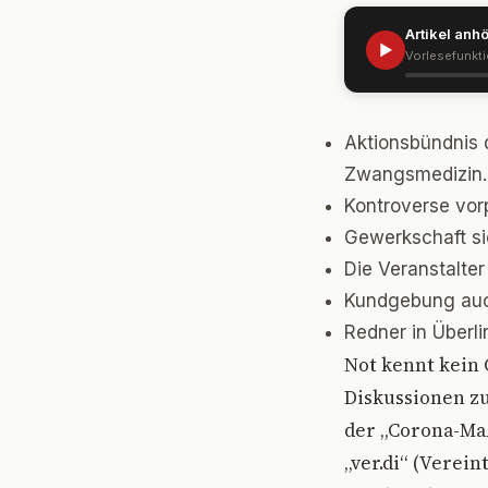
Artikel anh
▶
Vorlesefunkt
Aktionsbündnis 
Zwangsmedizin.
Kontroverse vor
Gewerkschaft si
Die Veranstalte
Kundgebung auch
Redner in Überl
N
ot kennt kein 
Diskussionen z
der „Corona-Ma
„ver.di“ (Verein