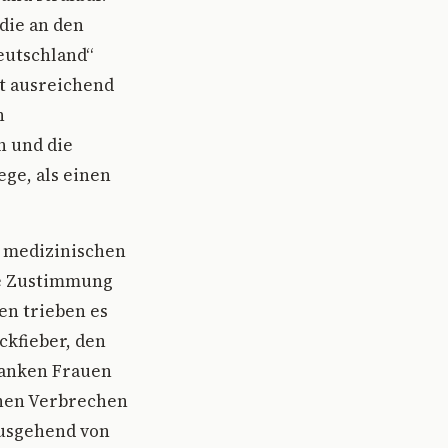
die an den
eutschland“
t ausreichend
n
n und die
ege, als einen
r medizinischen
ige Zustimmung
en trieben es
ckfieber, den
ranken Frauen
chen Verbrechen
 Ausgehend von