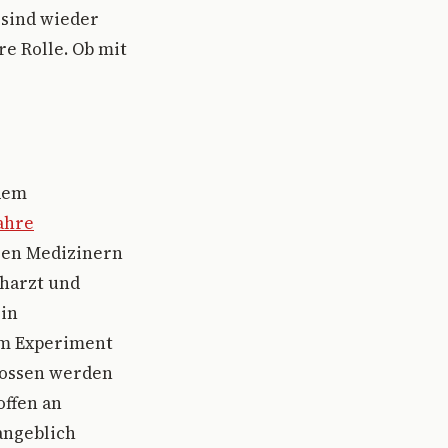
 sind wieder
re Rolle. Ob mit
 dem
ahre
gen Medizinern
harzt und
 in
nem Experiment
lossen werden
offen an
angeblich