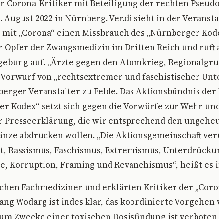
r Corona-Kritiker mit Beteiligung der rechten Pseud
 August 2022 in Nürnberg. Ver.di sieht in der Verans
it „Corona“ einen Missbrauch des „Nürnberger Kode
 Opfer der Zwangsmedizin im Dritten Reich und ruft 
ebung auf. „Ärzte gegen den Atomkrieg, Regionalgr
 Vorwurf von „rechtsextremer und faschistischer Un
erger Veranstalter zu Felde. Das Aktionsbündnis de
r Kodex“ setzt sich gegen die Vorwürfe zur Wehr und
er Presseerklärung, die wir entsprechend den ungehe
nze abdrucken wollen. „Die Aktionsgemeinschaft veru
t, Rassismus, Faschismus, Extremismus, Unterdrückun
e, Korruption, Framing und Revanchismus“, heißt es i
chen Fachmediziner und erklärten Kritiker der „Cor
ng Wodarg ist indes klar, das koordinierte Vorgehen 
m Zwecke einer toxischen Dosisfindung ist verboten 