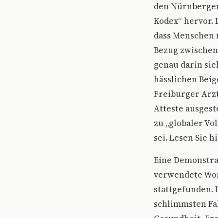
den Nürnberger
Kodex“ hervor. 
dass Menschen 
Bezug zwischen 
genau darin sie
hässlichen Bei
Freiburger Arzt
Atteste ausgest
zu „globaler Vo
sei. Lesen Sie h
Eine Demonstrat
verwendete Wort
stattgefunden.
schlimmsten Fal