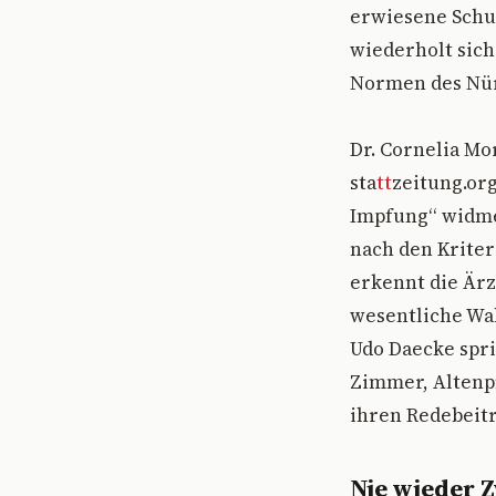
erwiesene Schu
wiederholt sich
Normen des Nür
Dr. Cornelia Mo
sta
tt
zeitung.org
Impfung“ widme
nach den Kriter
erkennt die Ärz
wesentliche Wa
Udo Daecke spri
Zimmer, Altenpf
ihren Redebeitr
Nie wieder 