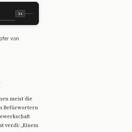
—:—
1x
pfer von
.
nnen meist die
en Befürwortern
Gewerkschaft
t ver.di: „Einem