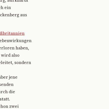
arg, Burkhardt
ch ein
ackenberg aus
ßbritannien
 Nebenwirkungen
erloren haben,
 wird also
leitet, sondern
über jene
ösenden
urch die
tatt.
chon zwei