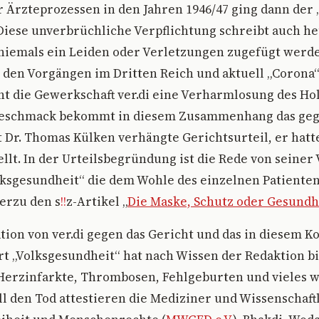
 Ärzteprozessen in den Jahren 1946/47 ging dann der
Diese unverbrüchliche Verpflichtung schreibt auch he
niemals ein Leiden oder Verletzungen zugefügt werde
den Vorgängen im Dritten Reich und aktuell „Corona“
ht die Gewerkschaft ver.di eine Verharmlosung des Ho
geschmack bekommt in diesem Zusammenhang das ge
 Dr. Thomas Külken verhängte Gerichtsurteil, er hat
ellt. In der Urteilsbegründung ist die Rede von seiner
lksgesundheit“ die dem Wohle des einzelnen Patiente
ierzu den s
!!
z-Artikel
„
Die Maske, Schutz oder Gesundh
ion von ver.di gegen das Gericht und das in diesem K
 „Volksgesundheit“ hat nach Wissen der Redaktion bi
 Herzinfarkte, Thrombosen, Fehlgeburten und vieles 
l den Tod attestieren die Mediziner und Wissenschaft