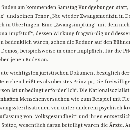
d finden am kommenden Samstag Kundgebungen statt, 
ex“ und seinen Tenor „Nie wieder Zwangsmedizin in D
ch in Überlingen. Eine „Zwangsimpfung“ mit dem nich
ona-Impfstoff“, dessen Wirkung fragwürdig und desse
 bedenklich wären, sehen die Redner auf den Bühne
Demos, beispielsweise in einer Impfpflicht für die Pfl
ben jenen Kodex an.
eute wichtigsten juristischen Dokument bezüglich de
nschen heißt es als oberstes Prinzip: „Die freiwill
son ist unbedingt erforderlich“. Die Nationalsozialist
nhaften Menschenversuchen wie zum Beispiel mit Fle
wangssterilisationen von unter anderem psychisch k
uffassung von „Volksgesundheit“ und ihren entsetzli
e Spitze, wesentlich daran beteiligt waren die Ärzte.