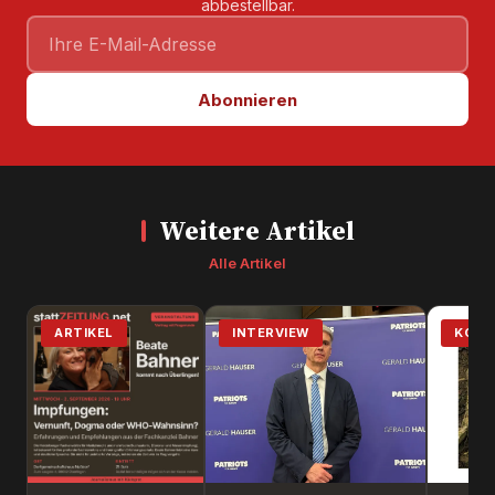
abbestellbar.
Abonnieren
Weitere Artikel
Alle Artikel
ARTIKEL
INTERVIEW
KOM