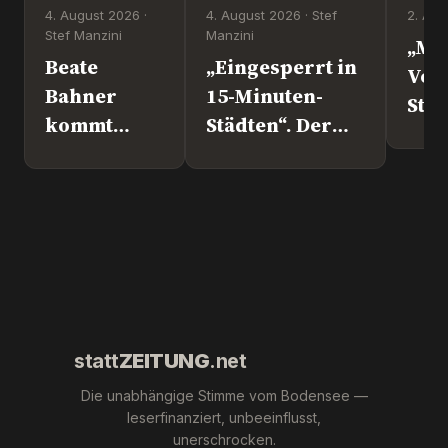
4. August 2026 ·
4. August 2026 · Stef
2. Aug
Stef Manzini
Manzini
„Mi
Beate
„Eingesperrt in
Vol
Bahner
15-Minuten-
Steht d
kommt
Städten“. Der
nach
Europapolitiker
Überlingen!
Marc Jongen
(ESN).
statt
ZEITUNG
.net
Die unabhängige Stimme vom Bodensee —
leserfinanziert, unbeeinflusst,
unerschrocken.