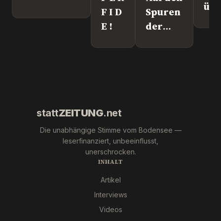
üb
F I D
Spuren
Lei
E !
der
We
"Krebs-
´s
Mafia."
wir
Pfizer
und Co.
statt
ZEITUNG
.net
Die unabhängige Stimme vom Bodensee —
leserfinanziert, unbeeinflusst,
unerschrocken.
INHALT
Artikel
Interviews
Videos