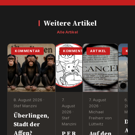
Weitere Artikel
Alle Artikel
KOMMENTAR
KOMMENTAR
ARTIKEL
KOM
8. August 2026 ·
7.
7. August
6. Au
Stef Manzini
August
2026 ·
2026 
2026 ·
Michael
Manzi
Überlingen,
Stef
Freiherr von
Dr
Stadt der
Manzini
Lüttwitz
Att
Affen?
P E R
Auf den