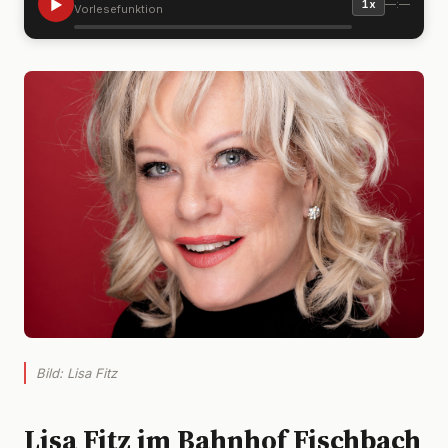
▶
—:—
1x
Vorlesefunktion
Bild: Lisa Fitz
Lisa Fitz im Bahnhof Fischbach