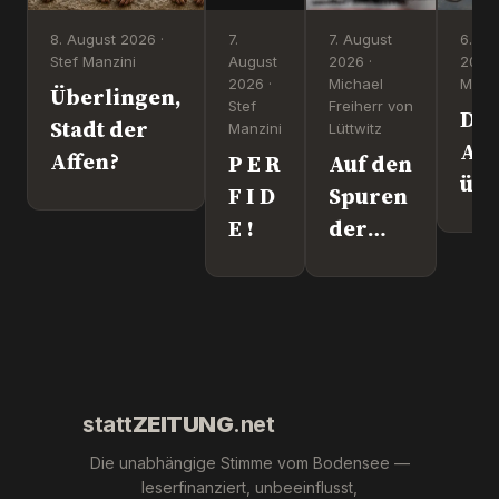
8. August 2026 ·
7.
7. August
6. Au
Stef Manzini
August
2026 ·
2026 
2026 ·
Michael
Manzi
Überlingen,
Stef
Freiherr von
Dr
Stadt der
Manzini
Lüttwitz
Att
Affen?
P E R
Auf den
üb
F I D
Spuren
Lei
E !
der
We
"Krebs-
´s
Mafia."
wir
Pfizer
und Co.
statt
ZEITUNG
.net
Die unabhängige Stimme vom Bodensee —
leserfinanziert, unbeeinflusst,