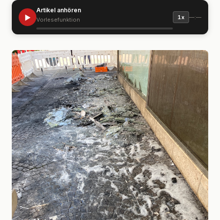
Artikel anhören
▶
—:—
1x
Vorlesefunktion