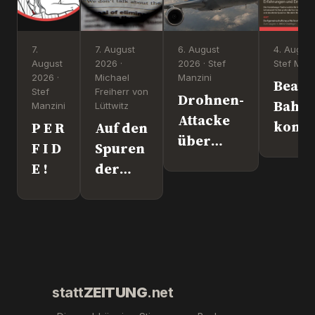
7.
7. August
6. August
4. August
August
2026 ·
2026 · Stef
Stef Manz
2026 ·
Michael
Manzini
Beate
Stef
Freiherr von
Drohnen-
Bahn
Manzini
Lüttwitz
Attacke
komm
P E R
Auf den
über
nach
F I D
Spuren
Leipzig.
Überl
E !
der
Wer war
"Krebs-
´s
Mafia."
wirklich?
Pfizer
und Co.
statt
ZEITUNG
.net