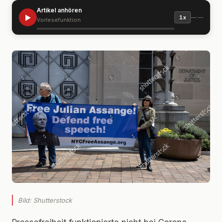
Artikel anhören
▶
—:—
1x
Vorlesefunktion
Bild: Shutterstock