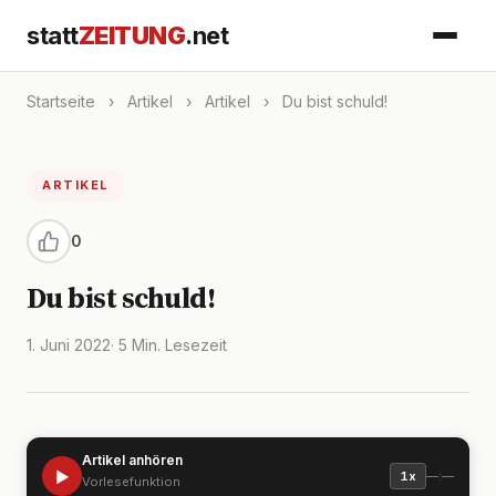
statt
ZEITUNG
.net
Startseite
›
Artikel
›
Artikel
›
Du bist schuld!
ARTIKEL
0
Du bist schuld!
1. Juni 2022
· 5 Min. Lesezeit
Artikel anhören
▶
—:—
1x
Vorlesefunktion