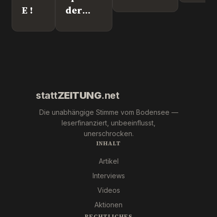
Leipzig.
Überl
E !
der
Wer war
"Krebs-
´s
Mafia."
wirklich?
Pfizer
und Co.
statt
ZEITUNG
.net
Die unabhängige Stimme vom Bodensee —
leserfinanziert, unbeeinflusst,
unerschrocken.
INHALT
Artikel
Interviews
Videos
Aktionen
RECHTLICHES