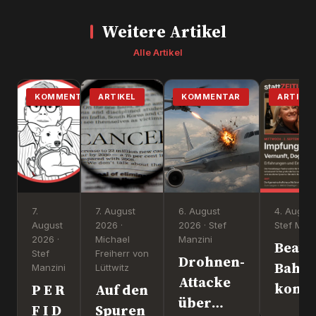
Weitere Artikel
Alle Artikel
KOMMENTAR
ARTIKEL
KOMMENTAR
ARTIKEL
7.
7. August
6. August
4. August
August
2026 ·
2026 · Stef
Stef Manz
2026 ·
Michael
Manzini
Beate
Stef
Freiherr von
Drohnen-
Bahn
Manzini
Lüttwitz
Attacke
komm
P E R
Auf den
über
nach
F I D
Spuren