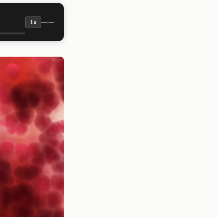
—:—
1x