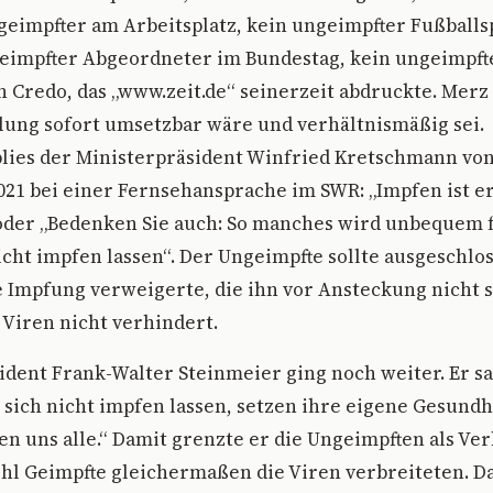
geimpfter am Arbeitsplatz, kein ungeimpfter Fußballs
geimpfter Abgeordneter im Bundestag, kein ungeimpft
n Credo, das „www.zeit.de“ seinerzeit abdruckte. Merz 
lung sofort umsetzbar wäre und verhältnismäßig sei.
blies der Ministerpräsident Winfried Kretschmann vo
1 bei einer Fernsehansprache im SWR: „Impfen ist e
oder „Bedenken Sie auch: So manches wird unbequem 
icht impfen lassen“. Der Ungeimpfte sollte ausgeschl
e Impfung verweigerte, die ihn vor Ansteckung nicht 
Viren nicht verhindert.
dent Frank-Walter Steinmeier ging noch weiter. Er sa
 sich nicht impfen lassen, setzen ihre eigene Gesundhe
en uns alle.“ Damit grenzte er die Ungeimpften als Ver
hl Geimpfte gleichermaßen die Viren verbreiteten. D