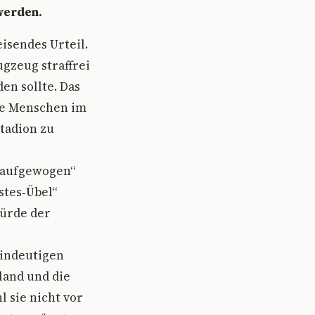
werden.
isendes Urteil.
ugzeug straffrei
en sollte. Das
die Menschen im
tadion zu
 „aufgewogen“
stes‑Übel“
Würde der
eindeutigen
land und die
l sie nicht vor