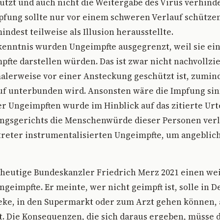
tzt und auch nicht die Weitergabe des Virus verhinde
pfung sollte nur vor einem schweren Verlauf schützen
ndest teilweise als Illusion herausstellte.
kenntnis wurden Ungeimpfte ausgegrenzt, weil sie ei
pfte darstellen würden. Das ist zwar nicht nachvollzie
lerweise vor einer Ansteckung geschützt ist, zumind
f unterbunden wird. Ansonsten wäre die Impfung sinn
 Ungeimpften wurde im Hinblick auf das zitierte Urte
ngsgerichts die Menschenwürde dieser Personen verl
treter instrumentalisierten Ungeimpfte, um angeblic
r heutige Bundeskanzler Friedrich Merz 2021 einen w
geimpfte. Er meinte, wer nicht geimpft ist, solle in 
eke, in den Supermarkt oder zum Arzt gehen können, 
. Die Konsequenzen, die sich daraus ergeben, müsse 