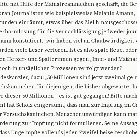
telite mit Hilfe der Mainstreammedien geschafft, die B
voran Journalisten wie beispielsweise Melanie Amann, 
lkrunden einräumt, etwas über das Ziel hinausgeschosse
rharmlosung für die Vernachlässigung jedweder jour
nn konstatiert, „wir haben viel an Glaubwürdigkeit 
rden viele Leser verloren. Ist es also späte Reue, oder
ten Hetzer- und Spalterinnen gegen „Impf- und Maßna
noch in unsäglichen Prozessen verfolgt werden?
ndeskanzler, dazu: „50 Millionen sind jetzt zweimal ge
suchskaninchen für diejenigen, die bisher abgewartet 
er dieser 50 Millionen – es ist gut gegangen! Bitte mach
nt hat Scholz eingeräumt, dass man zur Impfung im G
r Versuchskaninchen. Menschenunwürdiger kann man
orderung zur Impfung nicht formulieren. Seine Aussag
dass Ungeimpfte vollends jeden Zweifel beiseiteschob