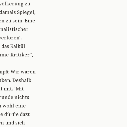
evölkerung zu
damals Spiegel,
n zu sein. Eine
nalistischer
verloren“.
 das Kalkül
hme-Kritiker“,
impft. Wir waren
haben. Deshalb
t mit.“ Mit
runde nichts
 wohl eine
e dürfte dazu
en und sich