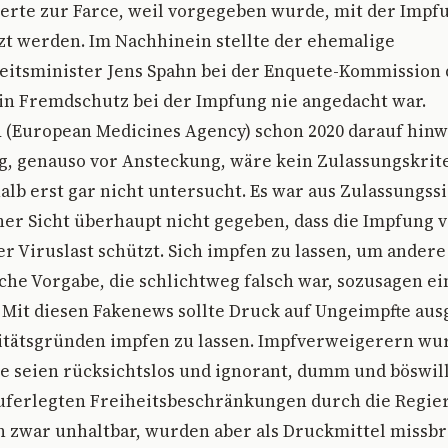
ierte zur Farce, weil vorgegeben wurde, mit der Imp
t werden. Im Nachhinein stellte der ehemalige
itsminister Jens Spahn bei der Enquete-Kommission 
 ein Fremdschutz bei der Impfung nie angedacht war.
(European Medicines Agency) schon 2020 darauf hinwi
g, genauso vor Ansteckung, wäre kein Zulassungskri
lb erst gar nicht untersucht. Es war aus Zulassungssi
her Sicht überhaupt nicht gegeben, dass die Impfung v
r Viruslast schützt. Sich impfen zu lassen, um andere
sche Vorgabe, die schlichtweg falsch war, sozusagen ei
 Mit diesen Fakenews sollte Druck auf Ungeimpfte au
ritätsgründen impfen zu lassen. Impfverweigerern wu
e seien rücksichtslos und ignorant, dumm und böswill
auferlegten Freiheitsbeschränkungen durch die Regie
zwar unhaltbar, wurden aber als Druckmittel missbra