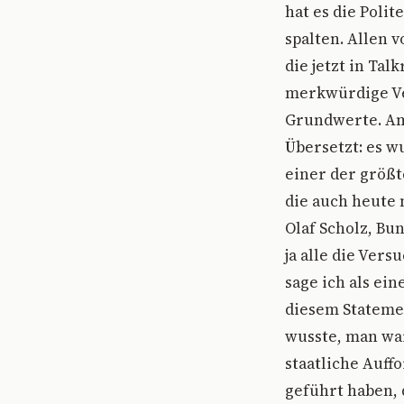
hat es die Poli
spalten. Allen 
die jetzt in Ta
merkwürdige Ve
Grundwerte. Ama
Übersetzt: es wu
einer der größ
die auch heute 
Olaf Scholz, Bu
ja alle die Ver
sage ich als ein
diesem Stateme
wusste, man wa
staatliche Auff
geführt haben, 