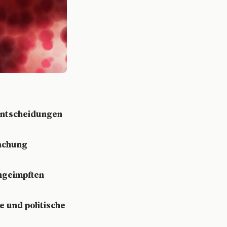
entscheidungen
achung
Ungeimpften
e und politische