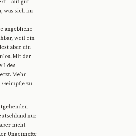
rt – auf gut
, was sich im
ne angebliche
hbar, weil ein
est aber ein
los. Mit der
il des
etzt. Mehr
h Geimpfte zu
eitgehenden
Deutschland nur
aber nicht
der Ungeimpfte