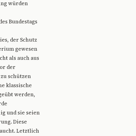
fung würden
des Bundestags
es, der Schutz
terium gewesen
cht als auch aus
or der
 zu schützen
ne klassische
sgeübt werden,
rde
ig und sie seien
rung. Diese
ucht. Letztlich