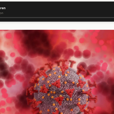
ören
ion