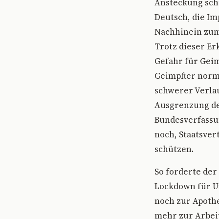
Ansteckung schü
Deutsch, die Im
Nachhinein zumi
Trotz dieser Er
Gefahr für Geim
Geimpfter norma
schwerer Verlau
Ausgrenzung der
Bundesverfassu
noch, Staatsver
schützen.
So forderte de
Lockdown für Un
noch zur Apoth
mehr zur Arbeit