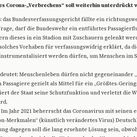
es Corona-„Verbrechens“ soll weiterhin unterdrückt 
6: das Bundesverfassungsgericht fällte ein richtungswe
Frage, darf die Bundeswehr ein entführtes Passagierfl
ern dieses in ein Stadion mit Zuschauern gelenkt werd
 solches Vorhaben für verfassungswidrig erklärt, da 
 instrumentalisiert werden dürfen, um Menschen im S
bedeutet: Menschenleben dürfen nicht gegeneinander
Passagiere gezielt als Mittel für ein „Größtes‑Gering
liert der Staat seine Schutzfunktion und verletzt die 
rd.
Im Jahr 2021 beherrscht das Coronavirus mit seinen 
on-Merkmalen“ (künstlich verändertes Virus) Deutsch
ung dagegen soll die lang ersehnte Lösung sein, obwoh