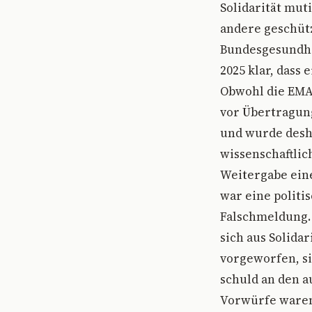
Solidarität mut
andere geschütz
Bundesgesundhe
2025 klar, dass
Obwohl die EMA 
vor Übertragun
und wurde desha
wissenschaftlic
Weitergabe eine
war eine politi
Falschmeldung.
sich aus Solida
vorgeworfen, si
schuld an den 
Vorwürfe waren 