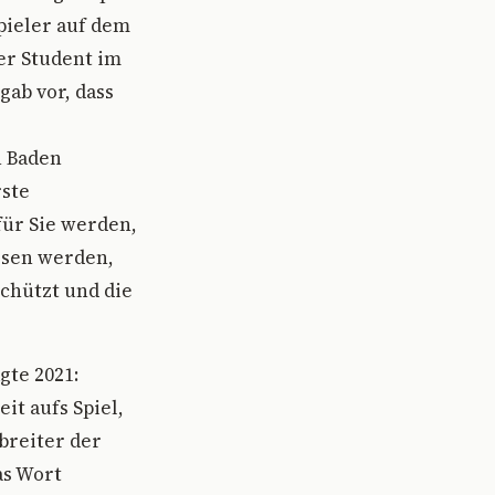
pieler auf dem
er Student im
gab vor, dass
n Baden
rste
für Sie werden,
ossen werden,
schützt und die
gte 2021:
it aufs Spiel,
breiter der
as Wort