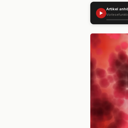
Artikel anh
▶
Vorlesefunkt