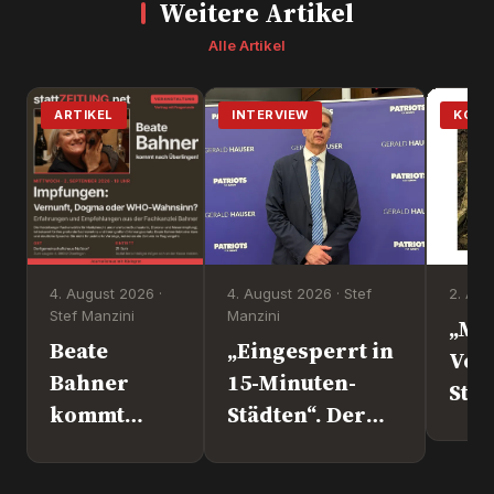
Weitere Artikel
Alle Artikel
ARTIKEL
INTERVIEW
KOM
4. August 2026 ·
4. August 2026 · Stef
2. Aug
Stef Manzini
Manzini
„Mi
Beate
„Eingesperrt in
Vol
Bahner
15-Minuten-
Steht d
kommt
Städten“. Der
nach
Europapolitiker
Überlingen!
Marc Jongen