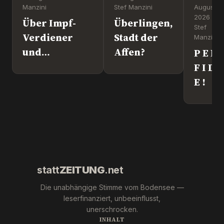
Manzini
Stef Manzini
August
2026 ·
Über Impf-
Überlingen,
Stef
Verdiener
Stadt der
Manzini
und
Affen?
P E R
Kriegstreiber.
F I D
„Ronny“
E !
Weikl im
Interview.
statt
ZEITUNG
.net
Die unabhängige Stimme vom Bodensee —
leserfinanziert, unbeeinflusst,
unerschrocken.
INHALT