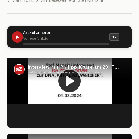
7. März 2024
· 2 Min. Lesezeit
· Von Stef Manzini
Artikel anhören
▶
—:—
1x
Vorlesefunktion