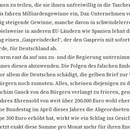
en zu teilen, die sie ihnen unfreiwillig in die Tasche
is fahren Milliardengewinne ein, Dax-Unternehmen v
etig steigende Gewinne, manche davon in schwindeler
pielsweise in anderen EU-Ländern wie Spanien lehnt d
 einen „Gaspreisdeckel“, der den Gaspreis mit sofor
de, für Deutschland ab.
turm rast da auf uns zu- und die Regierung unternimm
ames diesen abzuwenden. Die Folgen des falschen Em
or allem die Deutschen schädigt, die gelben Brief zur U
rgern noch zumuten. Alles, scheinen diejenigen zu d
achim Gauck von den Bürgern verlangt zu frieren, genau
ahres-Ehrensold von weit über 200.000 Euro wohl eher 
he Bundestag im April dieses Jahres die Abgeordneten
e 300 Euro erhöht hat, wirkt wie ein Schlag ins Gesich
 jetzt exakt diese Summe pro Monat mehr für ihren En