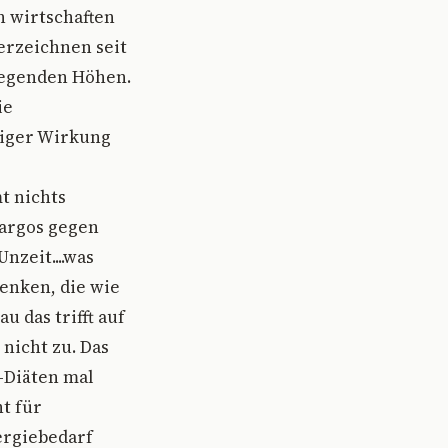
n wirtschaften
erzeichnen seit
regenden Höhen.
ie
tiger Wirkung
t nichts
bargos gegen
nzeit....was
enken, die wie
 das trifft auf
nicht zu. Das
-Diäten mal
t für
ergiebedarf