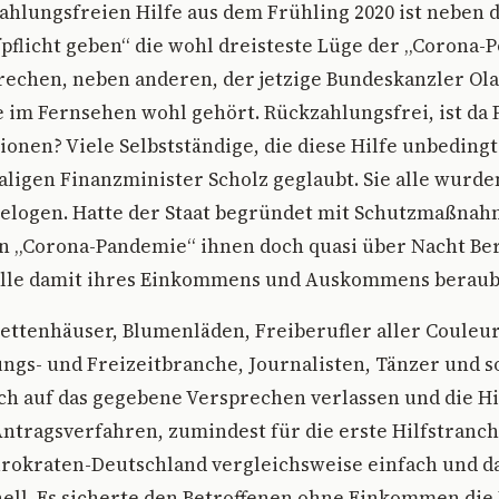
ahlungsfreien Hilfe aus dem Frühling 2020 ist neben 
pflicht geben“ die wohl dreisteste Lüge der „Corona-P
rechen, neben anderen, der jetzige Bundeskanzler Olaf
 im Fernsehen wohl gehört. Rückzahlungsfrei, ist da P
ionen? Viele Selbstständige, die diese Hilfe unbedingt
igen Finanzminister Scholz geglaubt. Sie alle wurde
belogen. Hatte der Staat begründet mit Schutzmaßna
n „Corona-Pandemie“ ihnen doch quasi über Nacht Be
e alle damit ihres Einkommens und Auskommens beraub
ttenhäuser, Blumenläden, Freiberufler aller Couleur,
gs- und Freizeitbranche, Journalisten, Tänzer und s
ch auf das gegebene Versprechen verlassen und die Hi
Antragsverfahren, zumindest für die erste Hilfstranc
ürokraten-Deutschland vergleichsweise einfach und d
nell. Es sicherte den Betroffenen ohne Einkommen die 