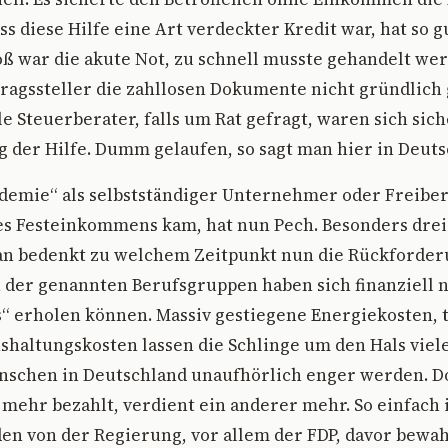
ss diese Hilfe eine Art verdeckter Kredit war, hat so 
ß war die akute Not, zu schnell musste gehandelt we
ragssteller die zahllosen Dokumente nicht gründlich
e Steuerberater, falls um Rat gefragt, waren sich siche
 der Hilfe. Dumm gelaufen, so sagt man hier in Deuts
demie“ als selbstständiger Unternehmer oder Freiberu
s Festeinkommens kam, hat nun Pech. Besonders drei
n bedenkt zu welchem Zeitpunkt nun die Rückforde
der genannten Berufsgruppen haben sich finanziell n
“ erholen können. Massiv gestiegene Energiekosten, 
haltungskosten lassen die Schlinge um den Hals viel
nschen in Deutschland unaufhörlich enger werden. Do
 mehr bezahlt, verdient ein anderer mehr. So einfach i
n von der Regierung, vor allem der FDP, davor bewah