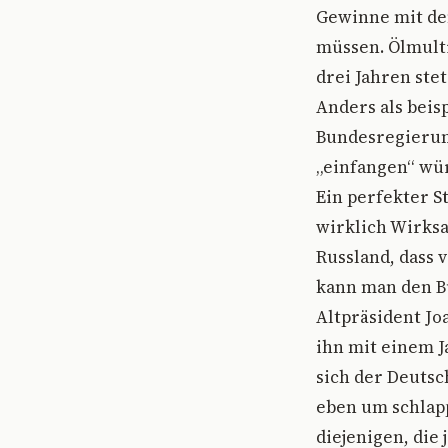
Gewinne mit den
müssen. Ölmult
drei Jahren st
Anders als beis
Bundesregierung
„einfangen“ wür
Ein perfekter S
wirklich Wirks
Russland, dass v
kann man den Bü
Altpräsident Jo
ihn mit einem J
sich der Deutsc
eben um schlapp
diejenigen, die