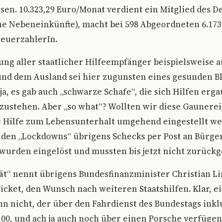
en. 10.323,29 Euro/Monat verdient ein Mitglied des 
e Nebeneinkünfte), macht bei 598 Abgeordneten 6.173
teuerzahlerIn.
ung aller staatlicher Hilfeempfänger beispielsweise a
und dem Ausland sei hier zugunsten eines gesunden B
ja, es gab auch „schwarze Schafe“, die sich Hilfen erg
 zustehen. Aber „so what“? Wollten wir diese Gaunere
e Hilfe zum Lebensunterhalt umgehend eingestellt we
 den „Lockdowns“ übrigens Schecks per Post an Bürger
wurden eingelöst und mussten bis jetzt nicht zurück
ät“ nennt übrigens Bundesfinanzminister Christian L
Ticket, den Wunsch nach weiteren Staatshilfen. Klar, e
n nicht, der über den Fahrdienst des Bundestags inkl
00, und ach ja auch noch über einen Porsche verfügen