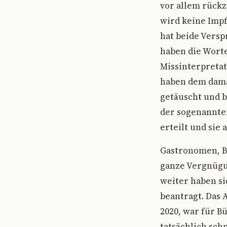
vor allem rückz
wird keine Impf
hat beide Versp
haben die Worte
Missinterpretat
haben dem damal
getäuscht und 
der sogenannte
erteilt und si
Gastronomen, Be
ganze Vergnügun
weiter haben si
beantragt. Das 
2020, war für B
tatsächlich sch