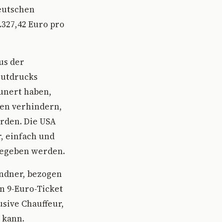
Deutschen
.327,42 Euro pro
us der
lutdrucks
aunert haben,
ien verhindern,
rden. Die USA
, einfach und
gegeben werden.
indner, bezogen
in 9-Euro-Ticket
usive Chauffeur,
 kann.