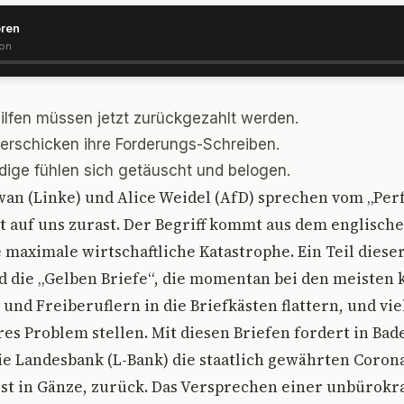
ören
ion
ilfen müssen jetzt zurückgezahlt werden.
rschicken ihre Forderungs-Schreiben.
ndige fühlen sich getäuscht und belogen.
an (Linke) und Alice Weidel (AfD) sprechen vom „Per
t auf uns zurast. Der Begriff kommt aus dem englisch
 maximale wirtschaftliche Katastrophe. Ein Teil dies
d die „Gelben Briefe“, die momentan bei den meisten 
 und Freiberuflern in die Briefkästen flattern, und vi
res Problem stellen. Mit diesen Briefen fordert in Bad
 Landesbank (L-Bank) die staatlich gewährten Corona
t in Gänze, zurück. Das Versprechen einer unbürokra