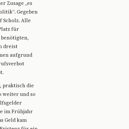
der Zusage „es
olitik“. Gegeben
 Scholz. Alle
latz für
 benötigten,
n dreist
hmen aufgrund
rufsverbot
t.
 praktisch die
o weiter und so
lfsgelder
he im Frühjahr
as Geld kam
Existenz für ein