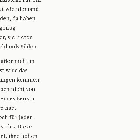
gut wie niemand
rden, da haben
 genug
r, sie rieten
chlands Süden.
fler nicht in
st wird das
rungen kommen.
och nicht von
teures Benzin
er hart
ch für jeden
st das. Diese
rt, ihre hohen