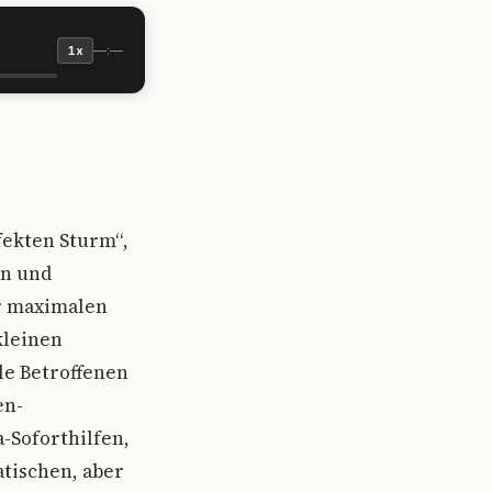
—:—
1x
fekten Sturm“,
en und
er maximalen
kleinen
ele Betroffenen
en-
-Soforthilfen,
tischen, aber