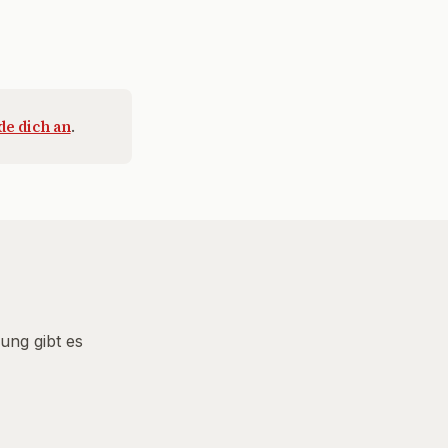
e dich an
.
ung gibt es