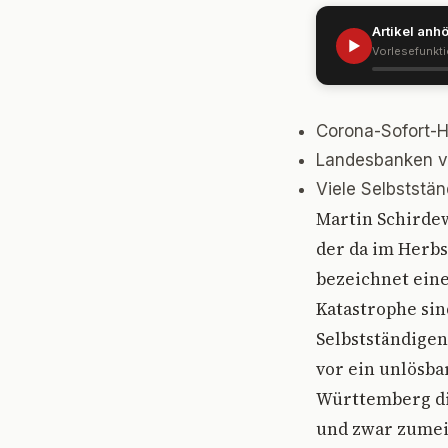
Artikel anh
▶
Vorlesefunkt
Corona-Sofort-H
Landesbanken ve
Viele Selbststä
Martin Schirdew
der da im Herbs
bezeichnet eine
Katastrophe sin
Selbstständigen
vor ein unlösba
Württemberg die
und zwar zumeis