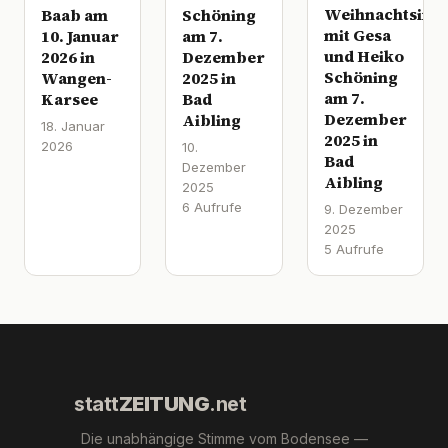
Weihnachtsinte
Baab am
Schöning
mit Gesa
10. Januar
am 7.
und Heiko
2026 in
Dezember
Schöning
Wangen-
2025 in
am 7.
Karsee
Bad
Dezember
Aibling
18. Januar
2025 in
2026
10.
Bad
Dezember
Aibling
2025
6 Aufrufe
9. Dezember
2025
5 Aufrufe
statt
ZEITUNG
.net
Die unabhängige Stimme vom Bodensee —