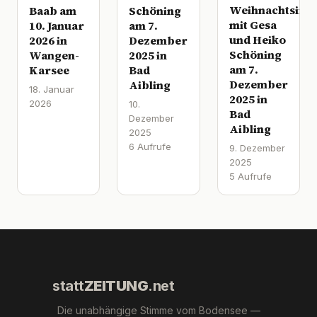
Weihnachtsinte
Baab am
Schöning
mit Gesa
10. Januar
am 7.
und Heiko
2026 in
Dezember
Schöning
Wangen-
2025 in
am 7.
Karsee
Bad
Dezember
Aibling
18. Januar
2025 in
2026
10.
Bad
Dezember
Aibling
2025
6 Aufrufe
9. Dezember
2025
5 Aufrufe
statt
ZEITUNG
.net
Die unabhängige Stimme vom Bodensee —